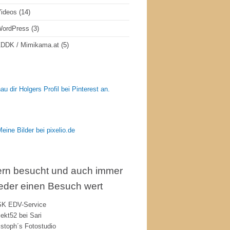
ideos
(14)
WordPress
(3)
DDK / Mimikama.at
(5)
au dir Holgers Profil bei Pinterest an.
rn besucht und auch immer
eder einen Besuch wert
K EDV-Service
jekt52 bei Sari
istoph´s Fotostudio