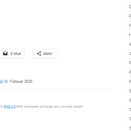
D
F
F
H
I
E-Mail
Mehr
J
P
P
n)
11. Februar 2026
P
S
S
the
RSS 2.0
Both comments and pings are currently closed.
T
T