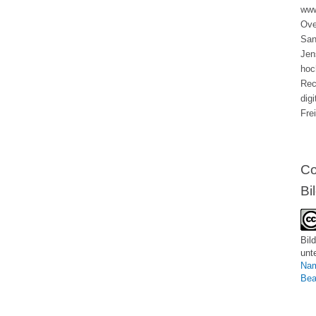
www
Ove
San
Jen
hoc
Rec
dig
Fre
Co
Bi
Bild
unt
Nam
Bea