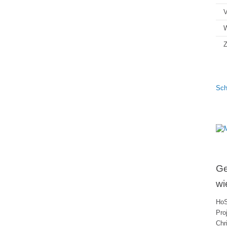
V
Z
Sch
Ge
wi
HoS
Pro
Chr