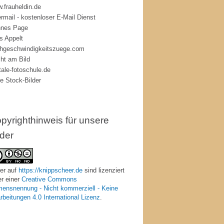
.frauheldin.de
rmail - kostenloser E-Mail Dienst
nes Page
s Appelt
hgeschwindigkeitszuege.com
ht am Bild
itale-fotoschule.de
ie Stock-Bilder
pyrighthinweis für unsere
lder
er
auf
https://knippscheer.de
sind lizenziert
er einer
Creative Commons
ensnennung - Nicht kommerziell - Keine
rbeitungen 4.0 International Lizenz
.