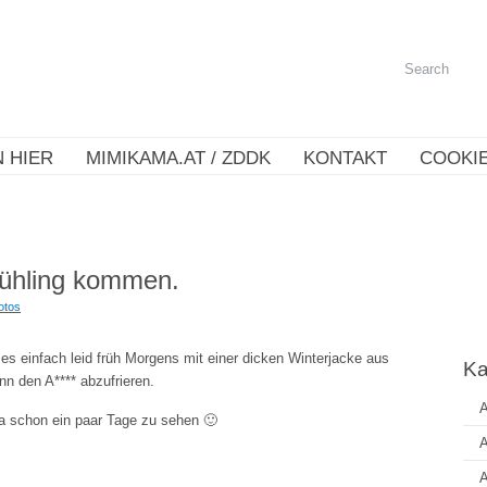
 HIER
MIMIKAMA.AT / ZDDK
KONTAKT
COOKIE
rühling kommen.
otos
 es einfach leid früh Morgens mit einer dicken Winterjacke aus
Ka
 den A**** abzufrieren.
A
a schon ein paar Tage zu sehen 🙂
A
A