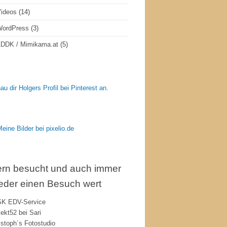
ideos
(14)
WordPress
(3)
DDK / Mimikama.at
(5)
au dir Holgers Profil bei Pinterest an.
rn besucht und auch immer
eder einen Besuch wert
K EDV-Service
jekt52 bei Sari
istoph´s Fotostudio