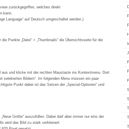
D
nview zurückgegriffen, welches direkt
n.kann.
F
nge Language“ auf Deutsch umgeschaltet werden.)
F
H
r die Punkte „Datei“ > „Thumbnails“ die Übersichtsseite für die
I
J
P
P
d aus und klicke mit der rechten Maustaste ins Kontextmenu. Dort
it selekierten Bildern“. Im folgenden Menu müssen ein paar
P
tigste Punkt dabei ist das Setzen der „Spezial-Optionen“ und
S
S
T
 „Neue Größe“ auszufüllen. Dabei darf aber immer nur eins der
T
s wird das Bild zu stark verkleinert.
f 870 Pixel gesetzt.