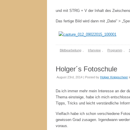
und mit STRG + V der Inhalt des Zwischen
Das fertige Bild wird dann mit „Datei“ > „Sp
Bildbearbeitung
,
Irfanview
,
Programm
,
Holger´s Fotoschule
August 23rd, 2014 | Posted by
Holger Knippscheer
i
Da ich immer mehr mein Interesse an der dig
Thema einsteige, habe ich mich entschlossen
Tipps, Tricks und leicht verständliche Info
Vielfach habe ich schon verschiedene Fotosc
gewissen Grad zusagen. Irgendwann werden 
voraus.