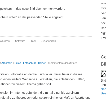
www
Ove
speichers in das neue Bild übernommen werden.
San
eichern unter“ an der passenden Stelle abgelegt.
Jen
hoc
Rec
dig
Fre
Skalieren
,
Software
,
Tool
,
Zuschneiden
Co
für
n
Allgemein
|
Fotos
|
Fotoschule
|
Holger
- (
Kommentare deaktiviert
)
Bi
Holger
´s
italen Fotografie entdecke, und dabei immer tiefer in dieses
Fotoschule
 einen weitere Webseite zu erstellen, die Anleitungen, Hilfen,
Bild
rmationen zu diesem Thema geben soll.
unt
Nam
hulen im Internet gefunden, die mir alle nur bis zu einem
Bea
die alle zu theoretisch oder setzen ein hohes Maß an Ausrüstung