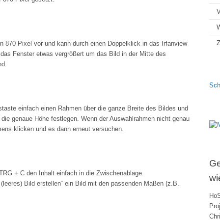
V
Z
von 870 Pixel vor und kann durch einen Doppelklick in das Irfanview
as Fenster etwas vergrößert um das Bild in der Mitte des
nd.
Sch
taste einfach einen Rahmen über die ganze Breite des Bildes und
n) die genaue Höhe festlegen. Wenn der Auswahlrahmen nicht genau
ens klicken und es dann erneut versuchen.
Ge
RG + C den Inhalt einfach in die Zwischenablage.
wi
leeres) Bild erstellen“ ein Bild mit den passenden Maßen (z.B.
HoS
Pro
Chr