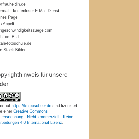
.frauheldin.de
rmail - kostenloser E-Mail Dienst
nes Page
s Appelt
hgeschwindigkeitszuege.com
ht am Bild
itale-fotoschule.de
ie Stock-Bilder
pyrighthinweis für unsere
lder
er
auf
https://knippscheer.de
sind lizenziert
er einer
Creative Commons
ensnennung - Nicht kommerziell - Keine
rbeitungen 4.0 International Lizenz
.