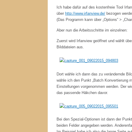
Ich habe dafür auf des kostenfreie Tool Irfa
über
http://www.irfanview.de/
bezogen werde
(Das Programm kann über „Options“ > „Cha
Aber nun die Arbeitsschritte im einzelnen:
Zuerst wird Irfanview geöffnet und wählt übe
Bilddateien aus.
Dort wähle ich dann das zu verändernde Bil
wähle ich den Punkt „Batch Konvertierung m
Einstellungen vorgenommen werden. Der wich
das passende Häkchen davor.
Bei den Spezial-Optionen ist dann der Punkt
beiden Felder angegeben werden. Anderenfall
Im Beispiel habe ich also die lange Seite au