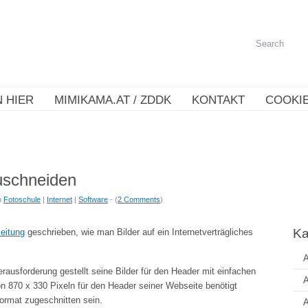
 HIER
MIMIKAMA.AT / ZDDK
KONTAKT
COOKIE
zuschneiden
n
Fotoschule
|
Internet
|
Software
- (
2 Comments
)
Ka
leitung
geschrieben, wie man Bilder auf ein Internetverträgliches
A
rausforderung gestellt seine Bilder für den Header mit einfachen
A
n 870 x 330 Pixeln für den Header seiner Webseite benötigt
 Format zugeschnitten sein.
A