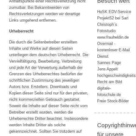
Besuch wert
Anhaltspunkte einer Rechtsverletzung nicht
zumutbar. Bei Bekanntwerden von
HoSK EDV-Service
Rechtsverletzungen werden wir derartige
Projekt52 bei Sari
Links umgehend entfernen.
Christoph´s
Fotostudio
Urheberrecht
www.frauheldin.de
Die durch die Seitenbetreiber erstellten
Overmail -
Inhalte und Werke auf diesen Seiten
kostenloser E-Mail
unterliegen dem deutschen Urheberrecht. Die
Dienst
Vervielfältigung, Bearbeitung, Verbreitung
Sannes Page
und jede Art der Verwertung außerhalb der
Jens Appelt
Grenzen des Urheberrechtes bedürfen der
hochgeschwindigkeit
schriftlichen Zustimmung des jeweiligen
Recht am Bild
Autors bzw. Erstellers. Downloads und
digitale-
Kopien dieser Seite sind nur für den privaten,
fotoschule.de
nicht kommerziellen Gebrauch gestattet.
Freie Stock-Bilder
Soweit die Inhalte auf dieser Seite nicht vom
Betreiber erstellt wurden, werden die
Urheberrechte Dritter beachtet. Insbesondere
Copyrighthinw
werden Inhalte Dritter als solche
gekennzeichnet. Sollten Sie trotzdem auf
für unsere