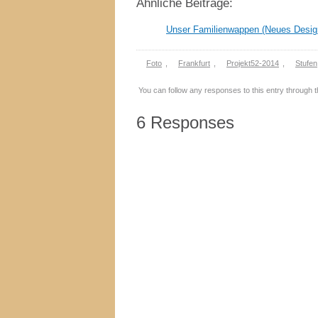
Ähnliche Beiträge:
Unser Familienwappen (Neues Desig
Foto
,
Frankfurt
,
Projekt52-2014
,
Stufen
You can follow any responses to this entry through 
6 Responses