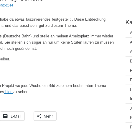
kt52-2014
abe da etwas faszinierendes festgestellt . Diese Entdeckung
Ka
t, und das passt sehr gut zu diesem Thema.
A
ds (Deutsche Bahn) und stelle an meinen Arbeitsplatz immer wieder
nd. Sie stellen sich sogar an nur um keine Stufen laufen zu müssen
A
uch noch gesünder ist.
A
elber.
D
F
F
n Projekt wo jede Woche ein Bild zu einem bestimmten Thema
H
 es
hier
zu sehen.
I
J
E-Mail
Mehr
P
P