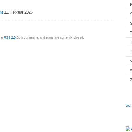
P
n)
11. Februar 2026
S
S
T
the
RSS 2.0
Both comments and pings are currently closed.
T
V
Z
Sch