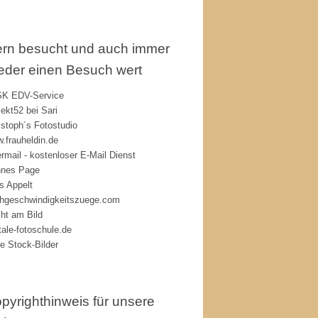
rn besucht und auch immer
eder einen Besuch wert
K EDV-Service
jekt52 bei Sari
istoph´s Fotostudio
.frauheldin.de
rmail - kostenloser E-Mail Dienst
nes Page
s Appelt
hgeschwindigkeitszuege.com
ht am Bild
itale-fotoschule.de
ie Stock-Bilder
pyrighthinweis für unsere