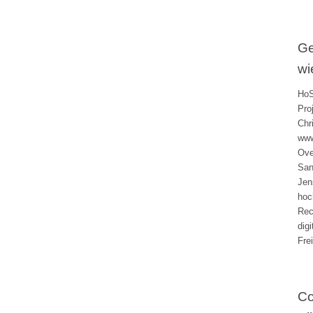
Ge
wi
HoS
Pro
Chr
www
Ove
San
Jen
hoc
Rec
dig
Fre
Co