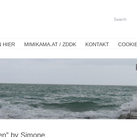
 HIER
MIMIKAMA.AT / ZDDK
KONTAKT
COOKIE
fen” by Simone