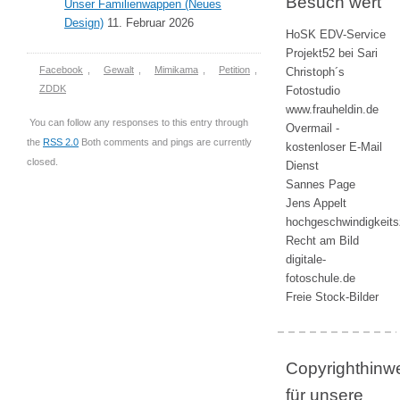
Besuch wert
Unser Familienwappen (Neues
Design)
11. Februar 2026
HoSK EDV-Service
Projekt52 bei Sari
Facebook
,
Gewalt
,
Mimikama
,
Petition
,
Christoph´s
ZDDK
Fotostudio
www.frauheldin.de
You can follow any responses to this entry through
Overmail -
the
RSS 2.0
Both comments and pings are currently
kostenloser E-Mail
closed.
Dienst
Sannes Page
Jens Appelt
hochgeschwindigkeit
Recht am Bild
digitale-
fotoschule.de
Freie Stock-Bilder
Copyrighthinw
für unsere