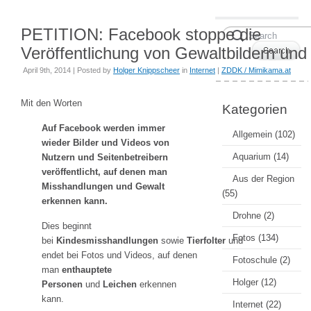
PETITION: Facebook stoppe die
Veröffentlichung von Gewaltbildern und
April 9th, 2014 | Posted by
Holger Knippscheer
in
Internet
|
ZDDK / Mimikama.at
Mit den Worten
Kategorien
Auf Facebook werden immer
Allgemein
(102)
wieder Bilder und Videos von
Aquarium
(14)
Nutzern und Seitenbetreibern
veröffentlicht, auf denen man
Aus der Region
Misshandlungen und Gewalt
(55)
erkennen kann.
Drohne
(2)
Dies beginnt
Fotos
(134)
bei
Kindesmisshandlungen
sowie
Tierfolter
und
endet bei Fotos und Videos, auf denen
Fotoschule
(2)
man
enthauptete
Holger
(12)
Personen
und
Leichen
erkennen
kann.
Internet
(22)