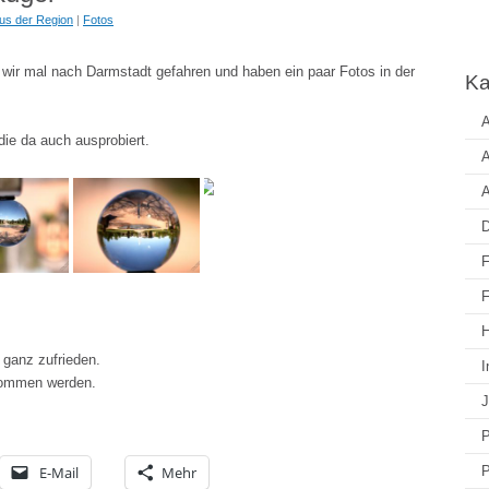
us der Region
|
Fotos
wir mal nach Darmstadt gefahren und haben ein paar Fotos in der
Ka
A
die da auch ausprobiert.
A
A
D
F
F
H
 ganz zufrieden.
I
 kommen werden.
J
P
E-Mail
Mehr
P