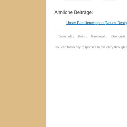
Ähnliche Beiträge:
Unser Familienwappen (Neues Desig
Damstadt
,
Foto
,
Glaskugel
,
Orangerie
You can follow any responses to this entry through 