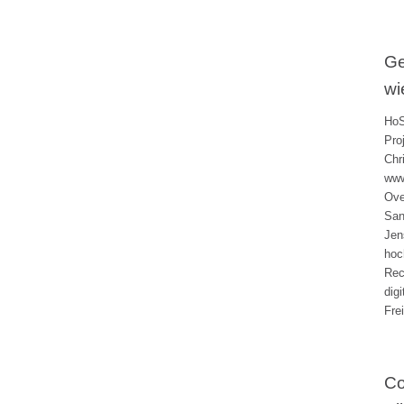
Ge
wi
HoS
Pro
Chr
www
Ove
San
Jen
hoc
Rec
dig
Fre
Co