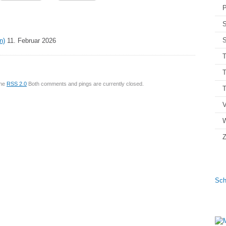
P
S
S
n)
11. Februar 2026
T
T
the
RSS 2.0
Both comments and pings are currently closed.
V
Z
Sch