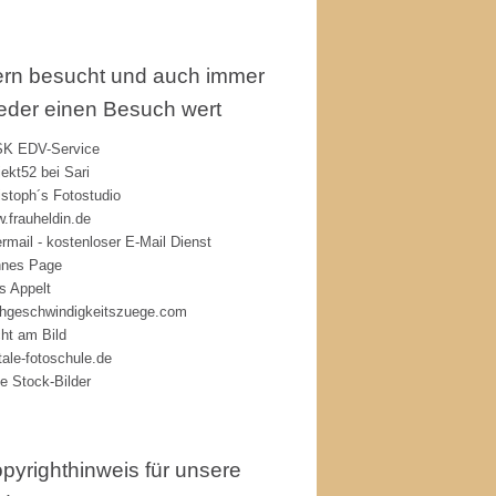
rn besucht und auch immer
eder einen Besuch wert
K EDV-Service
jekt52 bei Sari
istoph´s Fotostudio
.frauheldin.de
rmail - kostenloser E-Mail Dienst
nes Page
s Appelt
hgeschwindigkeitszuege.com
ht am Bild
itale-fotoschule.de
ie Stock-Bilder
pyrighthinweis für unsere