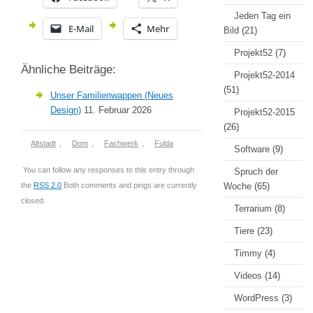
Jeden Tag ein
E-Mail
Mehr
Bild
(21)
Projekt52
(7)
Ähnliche Beiträge:
Projekt52-2014
(51)
Unser Familienwappen (Neues
Design)
11. Februar 2026
Projekt52-2015
(26)
Altstadt
,
Dom
,
Fachwerk
,
Fulda
Software
(9)
You can follow any responses to this entry through
Spruch der
the
RSS 2.0
Both comments and pings are currently
Woche
(65)
closed.
Terrarium
(8)
Tiere
(23)
Timmy
(4)
Videos
(14)
WordPress
(3)