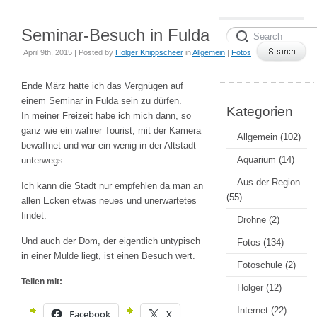
Seminar-Besuch in Fulda
April 9th, 2015 | Posted by
Holger Knippscheer
in
Allgemein
|
Fotos
Ende März hatte ich das Vergnügen auf
einem Seminar in Fulda sein zu dürfen.
Kategorien
In meiner Freizeit habe ich mich dann, so
ganz wie ein wahrer Tourist, mit der Kamera
Allgemein
(102)
bewaffnet und war ein wenig in der Altstadt
Aquarium
(14)
unterwegs.
Aus der Region
Ich kann die Stadt nur empfehlen da man an
(55)
allen Ecken etwas neues und unerwartetes
findet.
Drohne
(2)
Und auch der Dom, der eigentlich untypisch
Fotos
(134)
in einer Mulde liegt, ist einen Besuch wert.
Fotoschule
(2)
Teilen mit:
Holger
(12)
Internet
(22)
Facebook
X