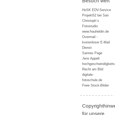
Besuch wert
HoSK EDV-Service
Projekt52 bei Sari
Christoph´s
Fotostudio
www.frauheldin.de
Overmail -
kostenloser E-Mail
Dienst
Sannes Page
Jens Appelt
hochgeschwindigkeit
Recht am Bild
digitale-
fotoschule.de
Freie Stock-Bilder
Copyrighthinw
für unsere