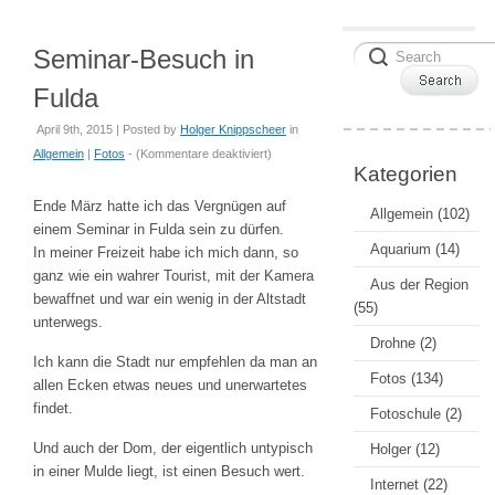
Seminar-Besuch in
Fulda
April 9th, 2015 | Posted by
Holger Knippscheer
in
für
Allgemein
|
Fotos
- (
Kommentare deaktiviert
)
Kategorien
Seminar-
Besuch
Ende März hatte ich das Vergnügen auf
Allgemein
(102)
in
einem Seminar in Fulda sein zu dürfen.
Fulda
Aquarium
(14)
In meiner Freizeit habe ich mich dann, so
ganz wie ein wahrer Tourist, mit der Kamera
Aus der Region
bewaffnet und war ein wenig in der Altstadt
(55)
unterwegs.
Drohne
(2)
Ich kann die Stadt nur empfehlen da man an
Fotos
(134)
allen Ecken etwas neues und unerwartetes
findet.
Fotoschule
(2)
Und auch der Dom, der eigentlich untypisch
Holger
(12)
in einer Mulde liegt, ist einen Besuch wert.
Internet
(22)