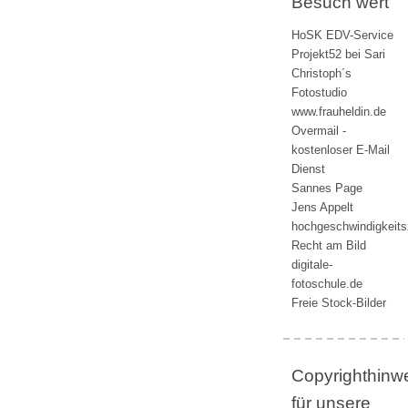
Besuch wert
HoSK EDV-Service
Projekt52 bei Sari
Christoph´s
Fotostudio
www.frauheldin.de
Overmail -
kostenloser E-Mail
Dienst
Sannes Page
Jens Appelt
hochgeschwindigkeit
Recht am Bild
digitale-
fotoschule.de
Freie Stock-Bilder
Copyrighthinw
für unsere