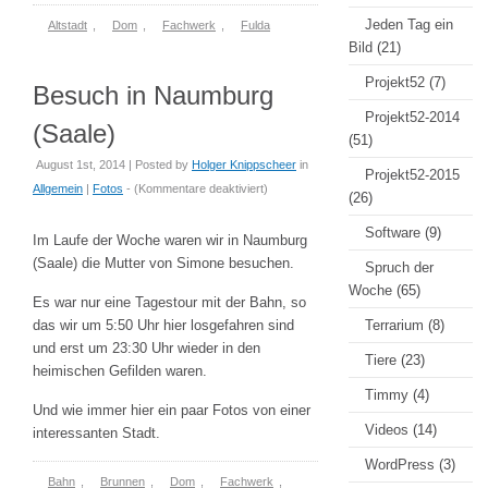
Jeden Tag ein
Altstadt
,
Dom
,
Fachwerk
,
Fulda
Bild
(21)
Projekt52
(7)
Besuch in Naumburg
Projekt52-2014
(Saale)
(51)
August 1st, 2014 | Posted by
Holger Knippscheer
in
Projekt52-2015
für
Allgemein
|
Fotos
- (
Kommentare deaktiviert
)
(26)
Besuch
Software
(9)
in
Im Laufe der Woche waren wir in Naumburg
Naumburg
(Saale) die Mutter von Simone besuchen.
Spruch der
(Saale)
Woche
(65)
Es war nur eine Tagestour mit der Bahn, so
das wir um 5:50 Uhr hier losgefahren sind
Terrarium
(8)
und erst um 23:30 Uhr wieder in den
Tiere
(23)
heimischen Gefilden waren.
Timmy
(4)
Und wie immer hier ein paar Fotos von einer
Videos
(14)
interessanten Stadt.
WordPress
(3)
Bahn
,
Brunnen
,
Dom
,
Fachwerk
,