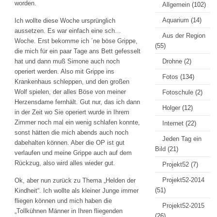
worden.
Allgemein
(102)
Aquarium
(14)
Ich wollte diese Woche ursprünglich
aussetzen. Es war einfach eine sch…
Aus der Region
Woche. Erst bekomme ich ´ne böse Grippe,
(55)
die mich für ein paar Tage ans Bett gefesselt
hat und dann muß Simone auch noch
Drohne
(2)
operiert werden. Also mit Grippe ins
Fotos
(134)
Krankenhaus schleppen, und den großen
Wolf spielen, der alles Böse von meiner
Fotoschule
(2)
Herzensdame fernhält. Gut nur, das ich dann
Holger
(12)
in der Zeit wo Sie operiert wurde in Ihrem
Zimmer noch mal ein wenig schlafen konnte,
Internet
(22)
sonst hätten die mich abends auch noch
Jeden Tag ein
dabehalten können. Aber die OP ist gut
Bild
(21)
verlaufen und meine Grippe auch auf dem
Rückzug, also wird alles wieder gut.
Projekt52
(7)
Projekt52-2014
Ok, aber nun zurück zu Thema „Helden der
(51)
Kindheit“. Ich wollte als kleiner Junge immer
fliegen können und mich haben die
Projekt52-2015
„Tollkühnen Männer in Ihren fliegenden
(26)