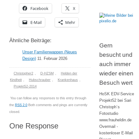
Facebook
X
E-Mail
Mehr
Ähnliche Beiträge:
Gern
Unser Familienwappen (Neues
besucht und
Design)
11. Februar 2026
auch immer
wieder einen
Christopher2
,
D-HZSM
,
Helden der
Kindheit
,
Hubschrauber
,
Krankenhaus
,
Besuch wert
Projekt52-2014
HoSK EDV-Service
You can follow any responses to this entry through
Projekt52 bei Sari
the
RSS 2.0
Both comments and pings are currently
Christoph´s
closed.
Fotostudio
www.frauheldin.de
One Response
Overmail -
kostenloser E-Mail