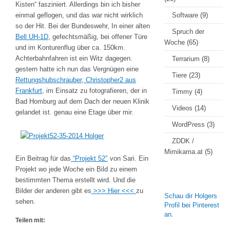
Kisten“ fasziniert. Allerdings bin ich bisher
einmal geflogen, und das war nicht wirklich
Software
(9)
so der Hit. Bei der Bundeswehr, In einer alten
Spruch der
Bell UH-1D
, gefechtsmäßig, bei offener Türe
Woche
(65)
und im Konturenflug über ca. 150km.
Achterbahnfahren ist ein Witz dagegen.
Terrarium
(8)
gestern hatte ich nun das Vergnügen eine
Tiere
(23)
Rettungshubschrauber, Christopher2 aus
Frankfurt,
im Einsatz zu fotografieren, der in
Timmy
(4)
Bad Homburg auf dem Dach der neuen Klinik
Videos
(14)
gelandet ist. genau eine Etage über mir.
WordPress
(3)
ZDDK /
Mimikama.at
(5)
Ein Beitrag für das
“Projekt 52″
von Sari. Ein
Projekt wo jede Woche ein Bild zu einem
bestimmten Thema erstellt wird. Und die
Bilder der anderen gibt es
>>> Hier <<<
zu
Schau dir Holgers
sehen.
Profil bei Pinterest
an.
Teilen mit: