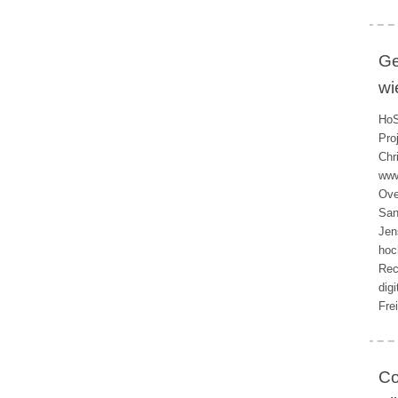
Ge
wi
HoS
Pro
Chr
www
Ove
San
Jen
hoc
Rec
dig
Fre
Co