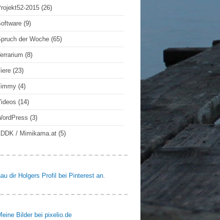
rojekt52-2015
(26)
oftware
(9)
pruch der Woche
(65)
errarium
(8)
iere
(23)
Timmy
(4)
ideos
(14)
WordPress
(3)
DDK / Mimikama.at
(5)
au dir Holgers Profil bei Pinterest an.