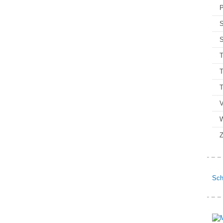
P
S
S
T
T
V
Z
Sch