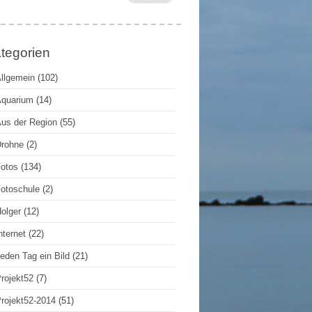
tegorien
llgemein
(102)
quarium
(14)
us der Region
(55)
rohne
(2)
otos
(134)
otoschule
(2)
olger
(12)
nternet
(22)
eden Tag ein Bild
(21)
rojekt52
(7)
rojekt52-2014
(51)