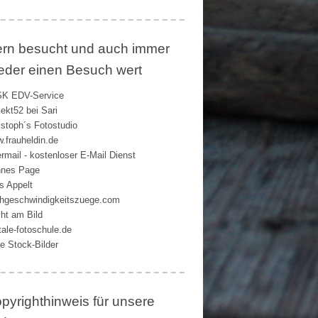
rn besucht und auch immer
eder einen Besuch wert
K EDV-Service
jekt52 bei Sari
istoph´s Fotostudio
.frauheldin.de
rmail - kostenloser E-Mail Dienst
nes Page
s Appelt
hgeschwindigkeitszuege.com
ht am Bild
itale-fotoschule.de
ie Stock-Bilder
pyrighthinweis für unsere