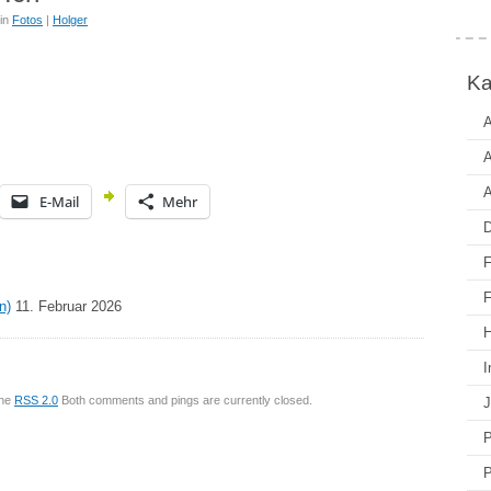
in
Fotos
|
Holger
Ka
A
A
A
E-Mail
Mehr
D
F
F
n)
11. Februar 2026
H
I
the
RSS 2.0
Both comments and pings are currently closed.
J
P
P