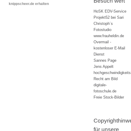
Besuch wert
knippscheer.de erhalten
HoSK EDV-Service
Projekt52 bei Sari
Christoph´s
Fotostudio
www.frauheldin.de
Overmail -
kostenloser E-Mail
Dienst
Sannes Page
Jens Appelt
hochgeschwindigkeit
Recht am Bild
digitale-
fotoschule.de
Freie Stock-Bilder
Copyrighthinw
für unsere