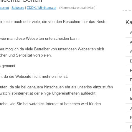
für
nternet
|
Software
|
ZDDK / Mimikama.at
- (
Kommentare deaktiviert
)
WOT:
Gute
Ka
ber leider auch sehr viele, die von den Besuchern nur das Beste
Seiten
–
A
, wie man diese Webseiten unterscheiden kann.
Schlechte
A
Seiten
mmer möglich da viele Betreiber von unseriösen Webseiten sich
A
en und Seriosität vorspielen.
D
n genannt:
F
t da die Webseite nicht mehr online ist.
F
aufen, da sie bei genauem hinschauen ehr als unseriös einzustufen
H
atchlist-internet.at der einige Ungereimtheiten aufdeckt.
I
che, wie Sie bei watchlist-Internet.at betrieben wird für den
J
P
P