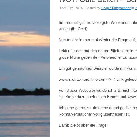
April 10th, 2014 | Posted by
Holger Knippscheer
in
I
Im Internet gibt es viele gute Webseiten, a
wollen (ihr Geld).
Nun taucht immer mal wieder die Frage auf
Leider ist das auf den ersten Blick nicht i
große Mühe geben den Verbraucher zu täusch
Ein gut gemachtes Beispiel wurde mir vorhi
www.michaelkoronline.com
<<< Link gelösch
Von dieser Webseite würde ich z.B. nicht k
ist. Siehe dazu auch einen Bericht auf www.w
Ich gebe gerne zu, das eine derartige Recher
Normalverbraucher völlig übertrieben ist.
Damit bleibt aber die Frage