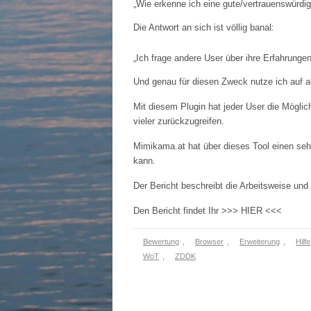
„Wie erkenne ich eine gute/vertrauenswürdi
Die Antwort an sich ist völlig banal:
„Ich frage andere User über ihre Erfahrunge
Und genau für diesen Zweck nutze ich auf 
Mit diesem Plugin hat jeder User die Möglic
vieler zurückzugreifen.
Mimikama.at hat über dieses Tool einen sehr
kann.
Der Bericht beschreibt die Arbeitsweise und d
Den Bericht findet Ihr >>> HIER <<<
Bewertung
,
Browser
,
Erweiterung
,
Hilfe
WoT
,
ZDDK