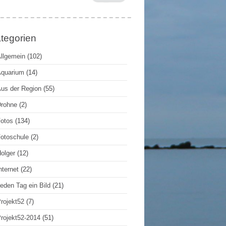
tegorien
llgemein
(102)
quarium
(14)
us der Region
(55)
rohne
(2)
otos
(134)
otoschule
(2)
olger
(12)
nternet
(22)
eden Tag ein Bild
(21)
rojekt52
(7)
rojekt52-2014
(51)