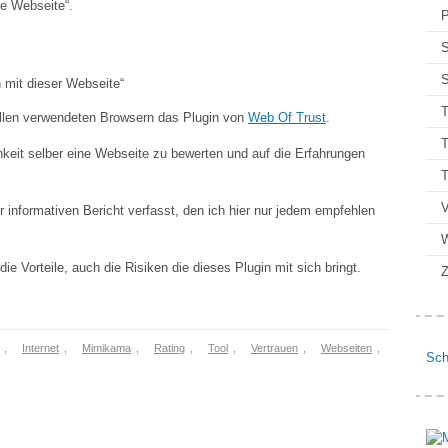
ge Webseite“.
P
S
S
n mit dieser Webseite“
T
allen verwendeten Browsern das
Plugin
von
Web Of Trust
.
T
hkeit selber eine Webseite zu bewerten und auf die Erfahrungen
V
 informativen Bericht verfasst, den ich hier nur jedem empfehlen
ie Vorteile, auch die Risiken die dieses Plugin mit sich bringt.
Z
,
Internet
,
Mimikama
,
Rating
,
Tool
,
Vertrauen
,
Webseiten
,
Sch