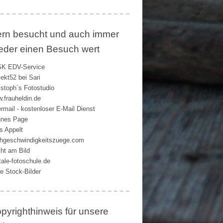
rn besucht und auch immer
eder einen Besuch wert
K EDV-Service
jekt52 bei Sari
istoph´s Fotostudio
.frauheldin.de
rmail - kostenloser E-Mail Dienst
nes Page
s Appelt
hgeschwindigkeitszuege.com
ht am Bild
itale-fotoschule.de
ie Stock-Bilder
pyrighthinweis für unsere