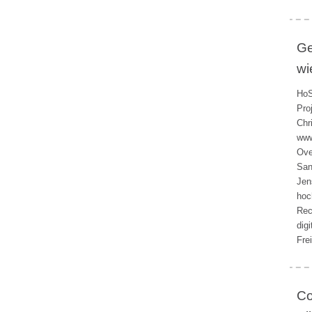
Ge
wi
HoS
Pro
Chr
www
Ove
San
Jen
hoc
Rec
dig
Fre
Co