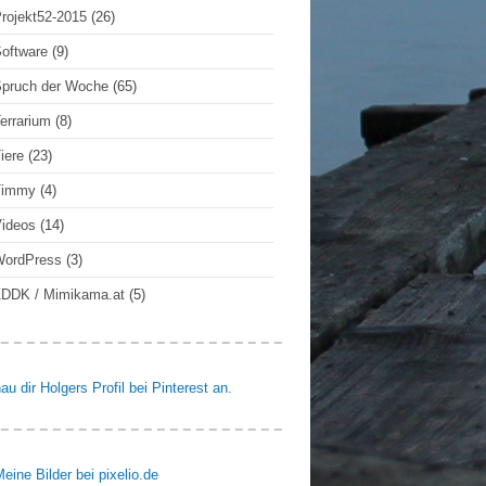
rojekt52-2015
(26)
oftware
(9)
pruch der Woche
(65)
errarium
(8)
iere
(23)
Timmy
(4)
ideos
(14)
WordPress
(3)
DDK / Mimikama.at
(5)
au dir Holgers Profil bei Pinterest an.