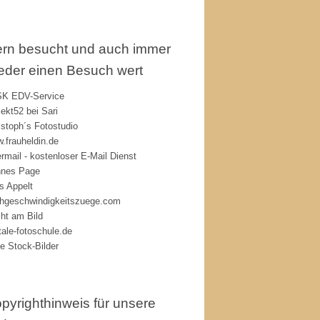
rn besucht und auch immer
eder einen Besuch wert
K EDV-Service
jekt52 bei Sari
istoph´s Fotostudio
.frauheldin.de
rmail - kostenloser E-Mail Dienst
nes Page
s Appelt
hgeschwindigkeitszuege.com
ht am Bild
itale-fotoschule.de
ie Stock-Bilder
pyrighthinweis für unsere