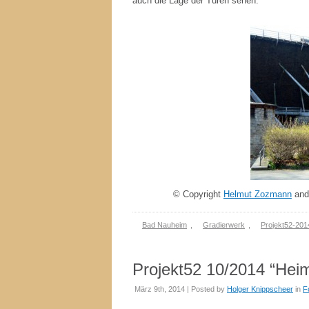
auch die Lage der Türen sehen.
© Copyright
Helmut Zozmann
and 
Bad Nauheim
,
Gradierwerk
,
Projekt52-201
Projekt52 10/2014 “Heim
März 9th, 2014 | Posted by
Holger Knippscheer
in
F