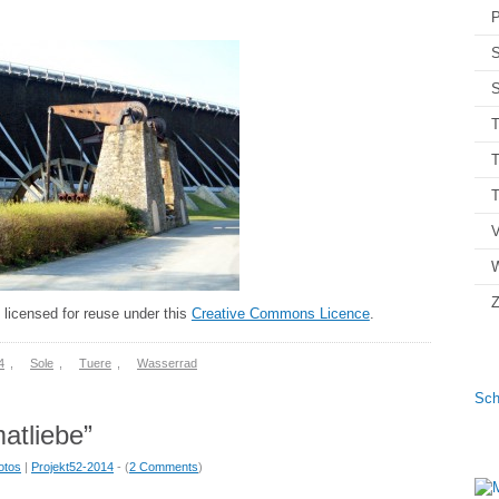
P
S
S
T
T
V
Z
licensed for reuse under this
Creative Commons Licence
.
4
,
Sole
,
Tuere
,
Wasserrad
Sch
atliebe”
otos
|
Projekt52-2014
- (
2 Comments
)