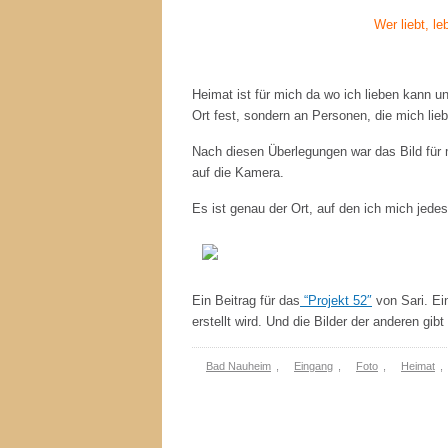
Wer liebt, le
Heimat ist für mich da wo ich lieben kann 
Ort fest, sondern an Personen, die mich lie
Nach diesen Überlegungen war das Bild für
auf die Kamera.
Es ist genau der Ort, auf den ich mich jede
Ein Beitrag für das
“Projekt 52″
von Sari. Ei
erstellt wird. Und die Bilder der anderen gib
Bad Nauheim
,
Eingang
,
Foto
,
Heimat
,