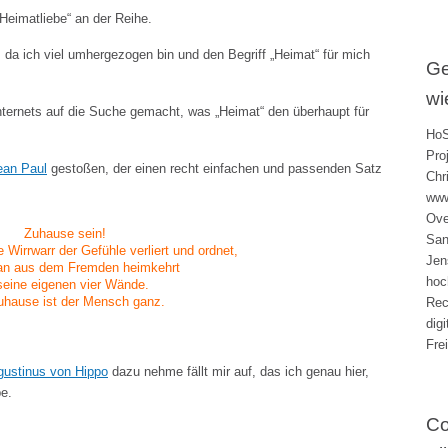
„Heimatliebe“ an der Reihe.
, da ich viel umhergezogen bin und den Begriff „Heimat“ für mich
Ge
wi
nternets auf die Suche gemacht, was „Heimat“ den überhaupt für
HoS
Pro
Jean Paul
gestoßen, der einen recht einfachen und passenden Satz
Chr
www
Ove
Zuhause sein!
San
 Wirrwarr der Gefühle verliert und ordnet,
Jen
n aus dem Fremden heimkehrt
hoc
seine eigenen vier Wände.
uhause ist der Mensch ganz.
Rec
dig
Fre
gustinus von Hippo
dazu nehme fällt mir auf, das ich genau hier,
be.
Co