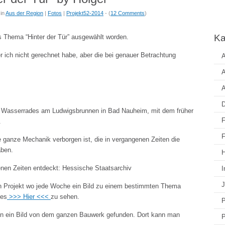
in
Aus der Region
|
Fotos
|
Projekt52-2014
- (
12 Comments
)
Ka
s Thema “Hinter der Tür” ausgewählt worden.
er ich nicht gerechnet habe, aber die bei genauer Betrachtung
A
A
A
D
des Wasserrades am Ludwigsbrunnen in Bad Nauheim, mit dem früher
F
.
F
ie ganze Mechanik verborgen ist, die in vergangenen Zeiten die
aben.
H
nen Zeiten entdeckt: Hessische Staatsarchiv
I
J
n Projekt wo jede Woche ein Bild zu einem bestimmten Thema
 es
>>> Hier <<<
zu sehen.
P
in ein Bild von dem ganzen Bauwerk gefunden. Dort kann man
P