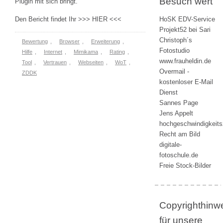
Besuch wert
Plugin mit sich bringt.
Den Bericht findet Ihr >>> HIER <<<
HoSK EDV-Service
Projekt52 bei Sari
Christoph´s
Bewertung
,
Browser
,
Erweiterung
,
Fotostudio
Hilfe
,
Internet
,
Mimikama
,
Rating
,
www.frauheldin.de
Tool
,
Vertrauen
,
Webseiten
,
WoT
,
Overmail -
ZDDK
kostenloser E-Mail
Dienst
Sannes Page
Jens Appelt
hochgeschwindigkeit
Recht am Bild
digitale-
fotoschule.de
Freie Stock-Bilder
Copyrighthinw
für unsere