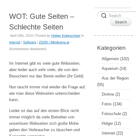
WOT: Gute Seiten –
Schlechte Seiten
April 10th, 2014 | Posted by
Holger Knippscheer
in
Internet
|
Software
|
ZDDK / Mimikama.at
-
Kategorien
für
(
Kommentare deaktiviert
)
WOT:
Allgemein
(102)
Gute
Im Internet gibt es viele gute Webseiten,
Seiten
Aquarium
(14)
aber leider auch sehr viele, die von den
–
Besuchern nur das Beste wollen (ihr Geld).
Aus der Region
Schlechte
(55)
Nun taucht immer mal wieder die Frage auf,
Seiten
wie man diese Webseiten unterscheiden
Drohne
(2)
kann.
Fotos
(134)
Leider ist das auf den ersten Blick nicht
Fotoschule
(2)
immer möglich da viele Betreiber von
unseriösen Webseiten sich große Mühe
Holger
(12)
geben den Verbraucher zu täuschen und
Internet
(22)