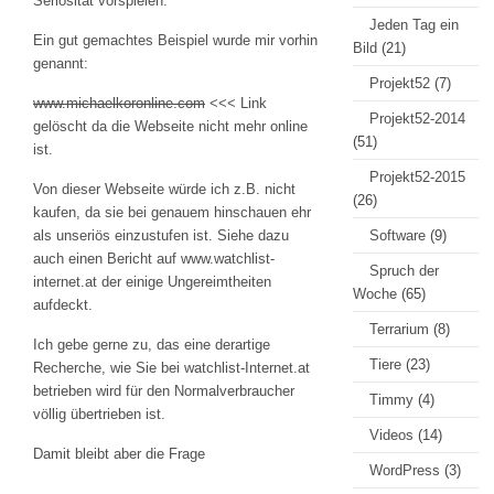
Seriosität vorspielen.
Jeden Tag ein
Ein gut gemachtes Beispiel wurde mir vorhin
Bild
(21)
genannt:
Projekt52
(7)
www.michaelkoronline.com
<<< Link
Projekt52-2014
gelöscht da die Webseite nicht mehr online
(51)
ist.
Projekt52-2015
Von dieser Webseite würde ich z.B. nicht
(26)
kaufen, da sie bei genauem hinschauen ehr
als unseriös einzustufen ist. Siehe dazu
Software
(9)
auch einen Bericht auf www.watchlist-
Spruch der
internet.at der einige Ungereimtheiten
Woche
(65)
aufdeckt.
Terrarium
(8)
Ich gebe gerne zu, das eine derartige
Tiere
(23)
Recherche, wie Sie bei watchlist-Internet.at
betrieben wird für den Normalverbraucher
Timmy
(4)
völlig übertrieben ist.
Videos
(14)
Damit bleibt aber die Frage
WordPress
(3)