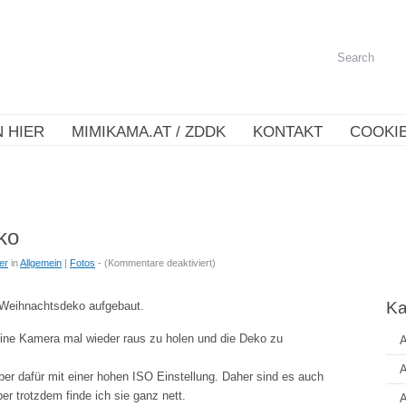
 HIER
MIMIKAMA.AT / ZDDK
KONTAKT
COOKIE
ko
für
er
in
Allgemein
|
Fotos
- (
Kommentare deaktiviert
)
Die
erste
Ka
 Weihnachtsdeko aufgebaut.
Weihnachtsdeko
eine Kamera mal wieder raus zu holen und die Deko zu
A
A
aber dafür mit einer hohen ISO Einstellung. Daher sind es auch
r trotzdem finde ich sie ganz nett.
A