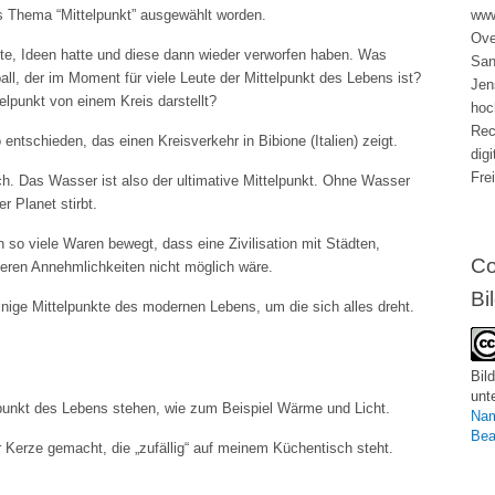
as Thema “Mittelpunkt” ausgewählt worden.
www
Ove
te, Ideen hatte und diese dann wieder verworfen haben. Was
San
, der im Moment für viele Leute der Mittelpunkt des Lebens ist?
Jen
elpunkt von einem Kreis darstellt?
hoc
Rec
 entschieden, das einen Kreisverkehr in Bibione (Italien) zeigt.
dig
Fre
. Das Wasser ist also der ultimative Mittelpunkt. Ohne Wasser
r Planet stirbt.
n so viele Waren bewegt, dass eine Zivilisation mit Städten,
Co
deren Annehmlichkeiten nicht möglich wäre.
Bi
einige Mittelpunkte des modernen Lebens, um die sich alles dreht.
Bild
unt
lpunkt des Lebens stehen, wie zum Beispiel Wärme und Licht.
Nam
Bea
r Kerze gemacht, die „zufällig“ auf meinem Küchentisch steht.