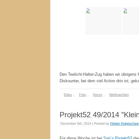
Den Teelicht-Halter-Zug haben wir übrigens
Diskounter, bei dem viel Action drin ist, geka
Deko
,
Foto
,
Kerze
,
Weihnachten
Projekt52 49/2014 ”Klei
Dezember 6th, 2014 | Posted by
Holger Knippschee
Für diese Woche ist bei
Sari´s Projekt52
da