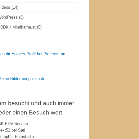
ideos
(14)
WordPress
(3)
DDK / Mimikama.at
(5)
au dir Holgers Profil bei Pinterest an.
rn besucht und auch immer
eder einen Besuch wert
K EDV-Service
jekt52 bei Sari
istoph´s Fotostudio