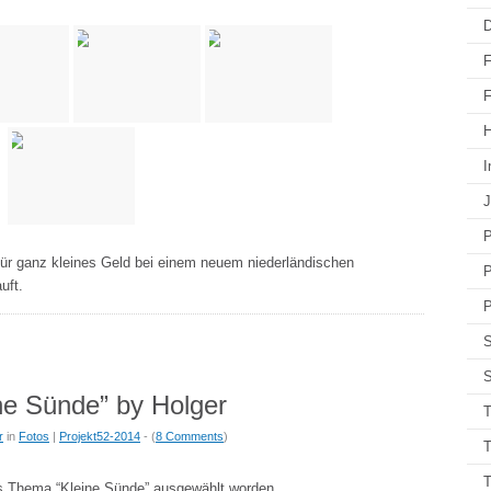
D
F
F
H
I
J
P
 für ganz kleines Geld bei einem neuem niederländischen
P
uft.
P
S
S
ne Sünde” by Holger
T
r
in
Fotos
|
Projekt52-2014
- (
8 Comments
)
T
s Thema “Kleine Sünde” ausgewählt worden.