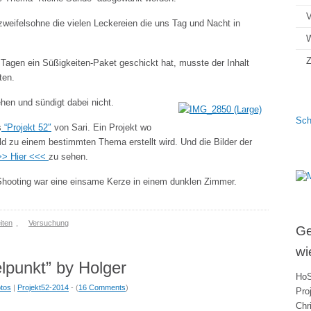
V
zweifelsohne die vielen Leckereien die uns Tag und Nacht in
Z
Tagen ein Süßigkeiten-Paket geschickt hat, musste der Inhalt
ten.
en und sündigt dabei nicht.
Sch
s
“Projekt 52″
von Sari. Ein Projekt wo
ld zu einem bestimmten Thema erstellt wird. Und die Bilder der
>> Hier <<<
zu sehen.
Shooting war eine einsame Kerze in einem dunklen Zimmer.
iten
,
Versuchung
Ge
wi
elpunkt” by Holger
HoS
tos
|
Projekt52-2014
- (
16 Comments
)
Pro
Chr