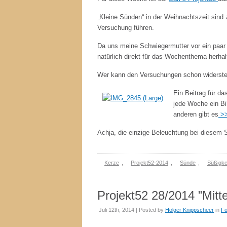
„Kleine Sünden“ in der Weihnachtszeit sind 
Versuchung führen.
Da uns meine Schwiegermutter vor ein paar 
natürlich direkt für das Wochenthema herhal
Wer kann den Versuchungen schon widersteh
Ein Beitrag für da
jede Woche ein Bi
anderen gibt es
>
Achja, die einzige Beleuchtung bei diesem 
Kerze
,
Projekt52-2014
,
Sünde
,
Süßigke
Projekt52 28/2014 ”Mitt
Juli 12th, 2014 | Posted by
Holger Knippscheer
in
Fo