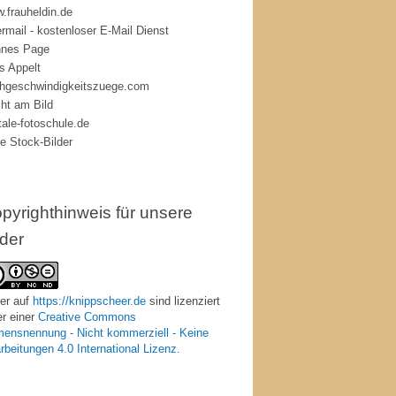
.frauheldin.de
rmail - kostenloser E-Mail Dienst
nes Page
s Appelt
hgeschwindigkeitszuege.com
ht am Bild
itale-fotoschule.de
ie Stock-Bilder
pyrighthinweis für unsere
lder
er
auf
https://knippscheer.de
sind lizenziert
er einer
Creative Commons
ensnennung - Nicht kommerziell - Keine
rbeitungen 4.0 International Lizenz
.