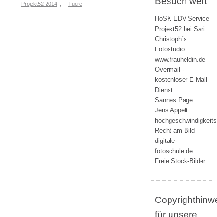
Besuch wert
Projekt52-2014
,
Tuere
HoSK EDV-Service
Projekt52 bei Sari
Christoph´s
Fotostudio
www.frauheldin.de
Overmail -
kostenloser E-Mail
Dienst
Sannes Page
Jens Appelt
hochgeschwindigkeit
Recht am Bild
digitale-
fotoschule.de
Freie Stock-Bilder
Copyrighthinw
für unsere