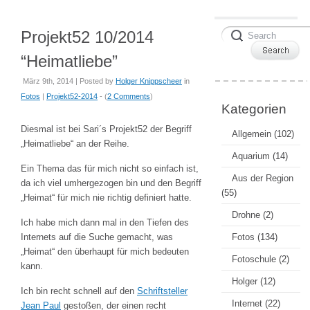
Projekt52 10/2014
“Heimatliebe”
März 9th, 2014 | Posted by
Holger Knippscheer
in
Fotos
|
Projekt52-2014
- (
2 Comments
)
Kategorien
Diesmal ist bei Sari´s Projekt52 der Begriff
Allgemein
(102)
„Heimatliebe“ an der Reihe.
Aquarium
(14)
Ein Thema das für mich nicht so einfach ist,
Aus der Region
da ich viel umhergezogen bin und den Begriff
(55)
„Heimat“ für mich nie richtig definiert hatte.
Drohne
(2)
Ich habe mich dann mal in den Tiefen des
Internets auf die Suche gemacht, was
Fotos
(134)
„Heimat“ den überhaupt für mich bedeuten
Fotoschule
(2)
kann.
Holger
(12)
Ich bin recht schnell auf den
Schriftsteller
Internet
(22)
Jean Paul
gestoßen, der einen recht