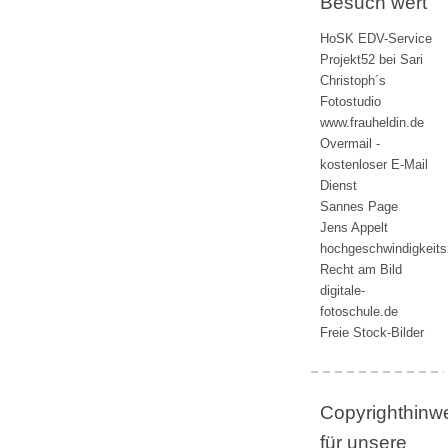
Besuch wert
HoSK EDV-Service
Projekt52 bei Sari
Christoph´s
Fotostudio
www.frauheldin.de
Overmail -
kostenloser E-Mail
Dienst
Sannes Page
Jens Appelt
hochgeschwindigkeit
Recht am Bild
digitale-
fotoschule.de
Freie Stock-Bilder
Copyrighthinw
für unsere