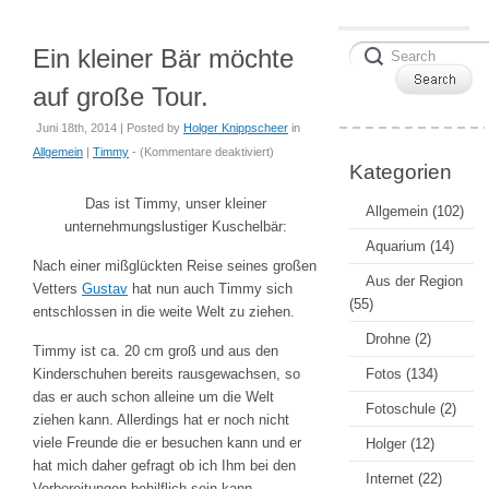
Ein kleiner Bär möchte
auf große Tour.
Juni 18th, 2014 | Posted by
Holger Knippscheer
in
für
Allgemein
|
Timmy
- (
Kommentare deaktiviert
)
Kategorien
Ein
kleiner
Das ist Timmy, unser kleiner
Allgemein
(102)
Bär
unternehmungslustiger Kuschelbär:
möchte
Aquarium
(14)
Nach einer mißglückten Reise seines großen
auf
Aus der Region
Vetters
Gustav
hat nun auch Timmy sich
große
(55)
entschlossen in die weite Welt zu ziehen.
Tour.
Drohne
(2)
Timmy ist ca. 20 cm groß und aus den
Kinderschuhen bereits rausgewachsen, so
Fotos
(134)
das er auch schon alleine um die Welt
Fotoschule
(2)
ziehen kann. Allerdings hat er noch nicht
viele Freunde die er besuchen kann und er
Holger
(12)
hat mich daher gefragt ob ich Ihm bei den
Internet
(22)
Vorbereitungen behilflich sein kann.