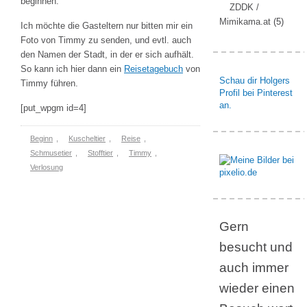
beginnen.
ZDDK /
Mimikama.at
(5)
Ich möchte die Gasteltern nur bitten mir ein
Foto von Timmy zu senden, und evtl. auch
den Namen der Stadt, in der er sich aufhält.
So kann ich hier dann ein
Reisetagebuch
von
Schau dir Holgers
Timmy führen.
Profil bei Pinterest
an.
[put_wpgm id=4]
Beginn
,
Kuscheltier
,
Reise
,
Schmusetier
,
Stofftier
,
Timmy
,
Verlosung
Gern
besucht und
auch immer
wieder einen