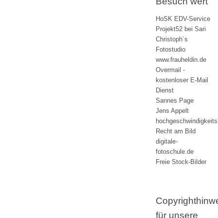
Besuch wert
HoSK EDV-Service
Projekt52 bei Sari
Christoph´s
Fotostudio
www.frauheldin.de
Overmail -
kostenloser E-Mail
Dienst
Sannes Page
Jens Appelt
hochgeschwindigkeit
Recht am Bild
digitale-
fotoschule.de
Freie Stock-Bilder
Copyrighthinw
für unsere