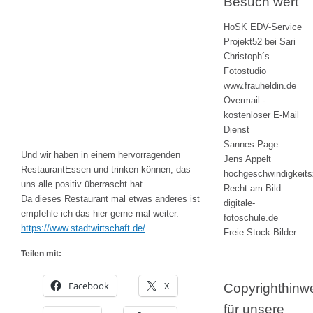
Besuch wert
HoSK EDV-Service
Projekt52 bei Sari
Christoph´s
Fotostudio
www.frauheldin.de
Overmail -
kostenloser E-Mail
Dienst
Sannes Page
Und wir haben in einem hervorragenden
Jens Appelt
RestaurantEssen und trinken können, das
hochgeschwindigkeit
uns alle positiv überrascht hat.
Recht am Bild
Da dieses Restaurant mal etwas anderes ist
digitale-
empfehle ich das hier gerne mal weiter.
fotoschule.de
https://www.stadtwirtschaft.de/
Freie Stock-Bilder
Teilen mit:
Facebook
X
Copyrighthinw
für unsere