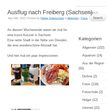
Ausflug nach Freiberg (Sachsen)
Mai 10th, 2022 | Posted by
Holger Knippscheer
in
Allgemein
|
Fotos
An diesem Wochenende waren wir mal für
eine kurze Auszeit in Sachsen.
Kategorien
Eine nette Stadt in der Nähe von Dresden,
die eine wunderschöne Altstadt hat.
Allgemein
(102)
Aquarium
(14)
Und hier mal ein paar Impressionen.
Aus der Region
(55)
Drohne
(2)
Fotos
(134)
Fotoschule
(2)
Holger
(12)
Internet
(22)