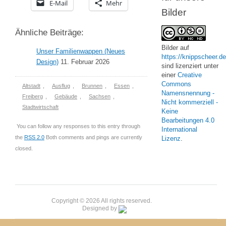
E-Mail
Mehr
Bilder
Ähnliche Beiträge:
Bilder
auf
Unser Familienwappen (Neues
https://knippscheer.de
Design)
11. Februar 2026
sind lizenziert unter
einer
Creative
Commons
Altstadt
,
Ausflug
,
Brunnen
,
Essen
,
Namensnennung -
Freiberg
,
Gebäude
,
Sachsen
,
Nicht kommerziell -
Stadtwirtschaft
Keine
Bearbeitungen 4.0
You can follow any responses to this entry through
International
the
RSS 2.0
Both comments and pings are currently
Lizenz
.
closed.
Copyright © 2026 All rights reserved.
Designed by