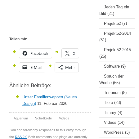
Jeden Tag ein
Bild
(21)
Projekt52
(7)
Projekt52-2014
Teilen mit:
(51)
Projekt52-2015
Facebook
X
(26)
Software
(9)
E-Mail
Mehr
Spruch der
Woche
(65)
Ähnliche Beiträge:
Terrarium
(8)
Unser Familienwappen (Neues
Tiere
(23)
Design)
11. Februar 2026
Timmy
(4)
Aquarium
,
Schildkröte
,
Videos
Videos
(14)
You can follow any responses to this entry through
WordPress
(3)
the
RSS 2.0
Both comments and pings are currently