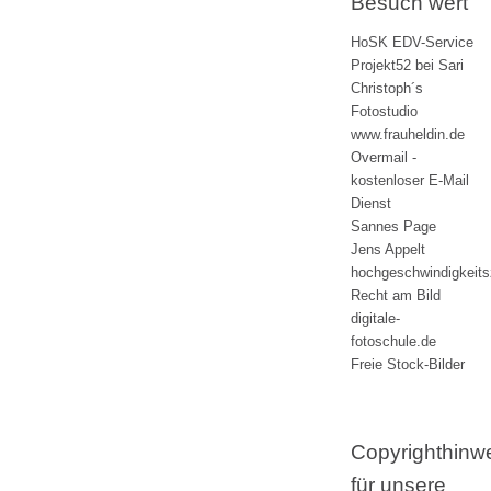
Besuch wert
HoSK EDV-Service
Projekt52 bei Sari
Christoph´s
Fotostudio
www.frauheldin.de
Overmail -
kostenloser E-Mail
Dienst
Sannes Page
Jens Appelt
hochgeschwindigkeit
Recht am Bild
digitale-
fotoschule.de
Freie Stock-Bilder
Copyrighthinw
für unsere