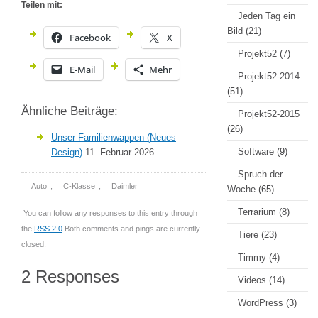
Teilen mit:
Jeden Tag ein
Bild
(21)
Facebook
X
Projekt52
(7)
E-Mail
Mehr
Projekt52-2014
(51)
Ähnliche Beiträge:
Projekt52-2015
(26)
Unser Familienwappen (Neues
Software
(9)
Design)
11. Februar 2026
Spruch der
Auto
,
C-Klasse
,
Daimler
Woche
(65)
Terrarium
(8)
You can follow any responses to this entry through
the
RSS 2.0
Both comments and pings are currently
Tiere
(23)
closed.
Timmy
(4)
2 Responses
Videos
(14)
WordPress
(3)