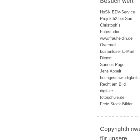
Besuch wert
HoSK EDV-Service
Projekt52 bei Sari
Christoph´s
Fotostudio
www.frauheldin.de
Overmail -
kostenloser E-Mail
Dienst
Sannes Page
Jens Appelt
hochgeschwindigkeit
Recht am Bild
digitale-
fotoschule.de
Freie Stock-Bilder
Copyrighthinw
für unsere