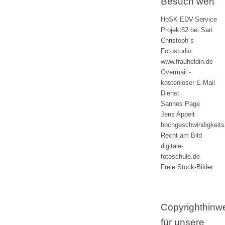
Besuch wert
HoSK EDV-Service
Projekt52 bei Sari
Christoph´s
Fotostudio
www.frauheldin.de
Overmail -
kostenloser E-Mail
Dienst
Sannes Page
Jens Appelt
hochgeschwindigkeit
Recht am Bild
digitale-
fotoschule.de
Freie Stock-Bilder
Copyrighthinw
für unsere