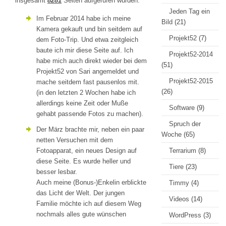
insgesamt
8281
Seiten aufgerufen wurden.
Jeden Tag ein
Im Februar 2014 habe ich meine
Bild
(21)
Kamera gekauft und bin seitdem auf
Projekt52
(7)
dem Foto-Trip. Und etwa zeitgleich
baute ich mir diese Seite auf. Ich
Projekt52-2014
habe mich auch direkt wieder bei dem
(51)
Projekt52 von Sari angemeldet und
Projekt52-2015
mache seitdem fast pausenlos mit.
(26)
(in den letzten 2 Wochen habe ich
allerdings keine Zeit oder Muße
Software
(9)
gehabt passende Fotos zu machen).
Spruch der
Der März brachte mir, neben ein paar
Woche
(65)
netten Versuchen mit dem
Fotoapparat, ein neues Design auf
Terrarium
(8)
diese Seite. Es wurde heller und
Tiere
(23)
besser lesbar.
Auch meine (Bonus-)Enkelin erblickte
Timmy
(4)
das Licht der Welt. Der jungen
Videos
(14)
Familie möchte ich auf diesem Weg
nochmals alles gute wünschen
WordPress
(3)