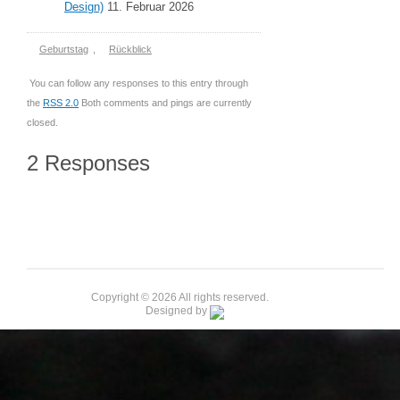
Design)
11. Februar 2026
Geburtstag
,
Rückblick
You can follow any responses to this entry through
the
RSS 2.0
Both comments and pings are currently
closed.
2 Responses
Copyright © 2026 All rights reserved.
Designed by