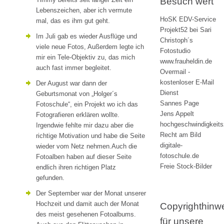
Besuch wert
Lebenszeichen, aber ich vermute
HoSK EDV-Service
mal, das es ihm gut geht.
Projekt52 bei Sari
Im Juli gab es wieder Ausflüge und
Christoph´s
viele neue Fotos, Außerdem legte ich
Fotostudio
mir ein Tele-Objektiv zu, das mich
www.frauheldin.de
auch fast immer begleitet.
Overmail -
kostenloser E-Mail
Der August war dann der
Dienst
Geburtsmonat von „Holger´s
Sannes Page
Fotoschule“, ein Projekt wo ich das
Jens Appelt
Fotografieren erklären wollte.
hochgeschwindigkeit
Irgendwie fehlte mir dazu aber die
Recht am Bild
richtige Motivation und habe die Seite
digitale-
wieder vom Netz nehmen.Auch die
fotoschule.de
Fotoalben haben auf dieser Seite
Freie Stock-Bilder
endlich ihren richtigen Platz
gefunden.
Der September war der Monat unserer
Hochzeit und damit auch der Monat
Copyrighthinw
des meist gesehenen Fotoalbums.
für unsere