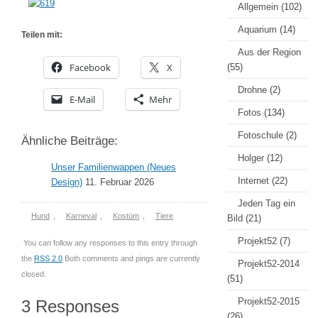
Allgemein
(102)
Aquarium
(14)
Teilen mit:
Aus der Region
Facebook
X
(55)
Drohne
(2)
E-Mail
Mehr
Fotos
(134)
Fotoschule
(2)
Ähnliche Beiträge:
Holger
(12)
Unser Familienwappen (Neues
Internet
(22)
Design)
11. Februar 2026
Jeden Tag ein
Hund
,
Karneval
,
Kostüm
,
Tiere
Bild
(21)
Projekt52
(7)
You can follow any responses to this entry through
the
RSS 2.0
Both comments and pings are currently
Projekt52-2014
closed.
(51)
Projekt52-2015
3 Responses
(26)