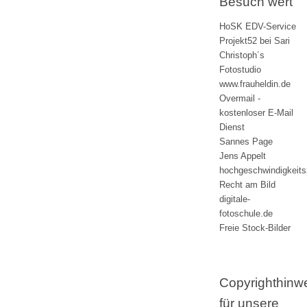
Besuch wert
HoSK EDV-Service
Projekt52 bei Sari
Christoph´s
Fotostudio
www.frauheldin.de
Overmail -
kostenloser E-Mail
Dienst
Sannes Page
Jens Appelt
hochgeschwindigkeit
Recht am Bild
digitale-
fotoschule.de
Freie Stock-Bilder
Copyrighthinw
für unsere