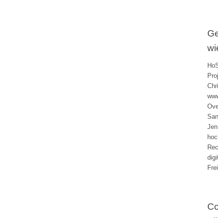
Ge
wi
HoS
Pro
Chr
www
Ove
San
Jen
hoc
Rec
dig
Fre
Co