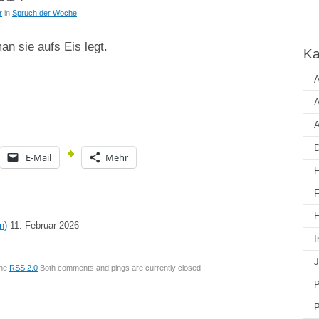
r
in
Spruch der Woche
n sie aufs Eis legt.
Ka
A
A
A
D
E-Mail
Mehr
F
F
H
n)
11. Februar 2026
I
J
the
RSS 2.0
Both comments and pings are currently closed.
P
P