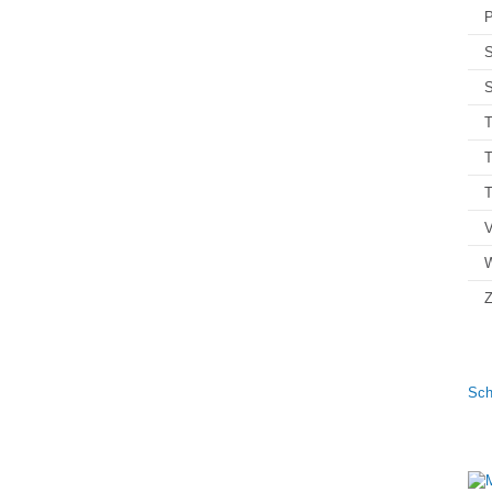
P
S
S
T
T
V
Z
Sch