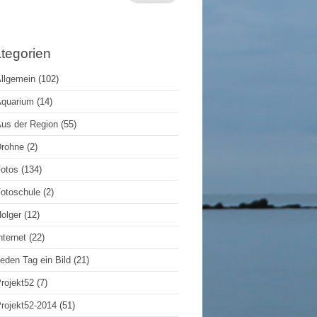
tegorien
llgemein
(102)
quarium
(14)
us der Region
(55)
rohne
(2)
otos
(134)
otoschule
(2)
olger
(12)
nternet
(22)
eden Tag ein Bild
(21)
rojekt52
(7)
rojekt52-2014
(51)