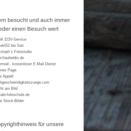
rn besucht und auch immer
eder einen Besuch wert
K EDV-Service
jekt52 bei Sari
istoph´s Fotostudio
.frauheldin.de
rmail - kostenloser E-Mail Dienst
nes Page
s Appelt
hgeschwindigkeitszuege.com
ht am Bild
itale-fotoschule.de
ie Stock-Bilder
pyrighthinweis für unsere