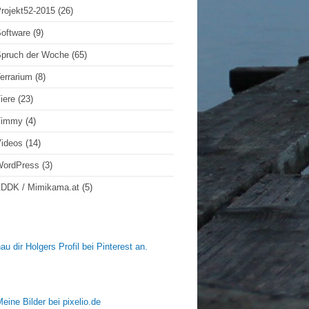
rojekt52-2015
(26)
oftware
(9)
pruch der Woche
(65)
errarium
(8)
iere
(23)
Timmy
(4)
ideos
(14)
WordPress
(3)
DDK / Mimikama.at
(5)
au dir Holgers Profil bei Pinterest an.