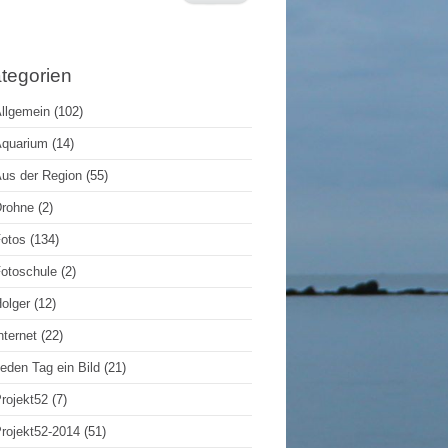
tegorien
llgemein
(102)
quarium
(14)
us der Region
(55)
rohne
(2)
otos
(134)
otoschule
(2)
olger
(12)
nternet
(22)
eden Tag ein Bild
(21)
rojekt52
(7)
rojekt52-2014
(51)