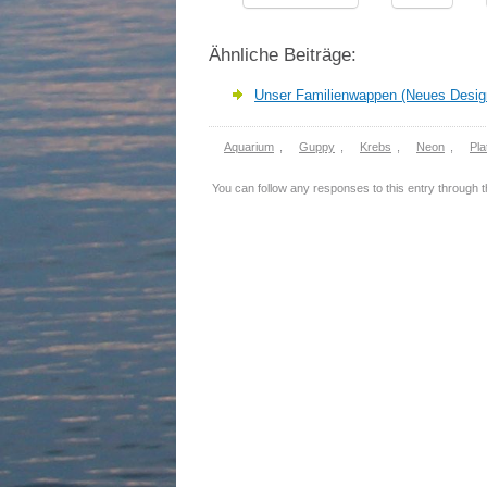
Ähnliche Beiträge:
Unser Familienwappen (Neues Desig
Aquarium
,
Guppy
,
Krebs
,
Neon
,
Pla
You can follow any responses to this entry through 