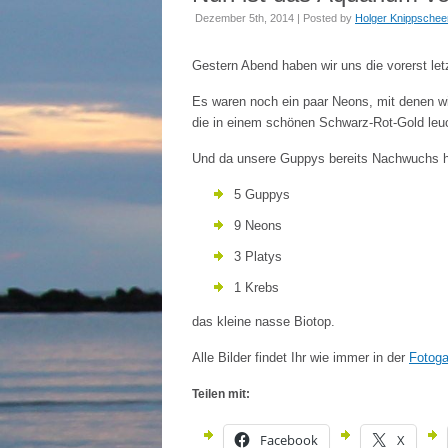
Dezember 5th, 2014 | Posted by
Holger Knippschee
Gestern Abend haben wir uns die vorerst le
Es waren noch ein paar Neons, mit denen wi
die in einem schönen Schwarz-Rot-Gold leu
Und da unsere Guppys bereits Nachwuchs h
5 Guppys
9 Neons
3 Platys
1 Krebs
das kleine nasse Biotop.
Alle Bilder findet Ihr wie immer in der
Fotoga
Teilen mit:
Facebook
X