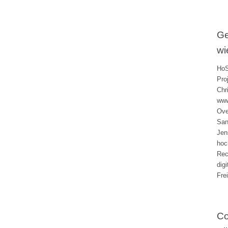
Ge
wi
HoS
Pro
Chr
www
Ove
San
Jen
hoc
Rec
dig
Fre
Co