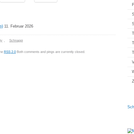
P
S
S
n)
11. Februar 2026
T
ty
,
Schnappi
T
the
RSS 2.0
Both comments and pings are currently closed.
V
Z
Sch