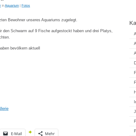
r
in
Aquarium
|
Fotos
tzten Bewohner unseres Aquariums zugelegt.
Ka
r den Schwarm auf 9 Fische aufgestockt haben und drei Platys,
A
chten.
A
aben bevölkern aktuell
A
D
F
F
H
I
llerie
J
P
P
E-Mail
Mehr