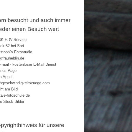
rn besucht und auch immer
eder einen Besuch wert
K EDV-Service
jekt52 bei Sari
istoph´s Fotostudio
.frauheldin.de
rmail - kostenloser E-Mail Dienst
nes Page
s Appelt
hgeschwindigkeitszuege.com
ht am Bild
itale-fotoschule.de
ie Stock-Bilder
pyrighthinweis für unsere