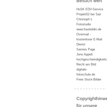
Besuch wert
HoSK EDV-Service
Projekt52 bei Sari
Christoph´s
Fotostudio
www.frauheldin.de
Overmail -
kostenloser E-Mail
Dienst
Sannes Page
Jens Appelt
hochgeschwindigkeit
Recht am Bild
digitale-
fotoschule.de
Freie Stock-Bilder
Copyrighthinw
für unsere