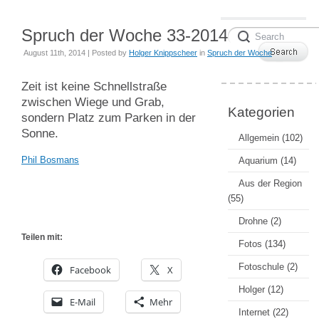
Spruch der Woche 33-2014
August 11th, 2014 | Posted by
Holger Knippscheer
in
Spruch der Woche
Zeit ist keine Schnellstraße
zwischen Wiege und Grab,
Kategorien
sondern Platz zum Parken in der
Sonne.
Allgemein
(102)
Phil Bosmans
Aquarium
(14)
Aus der Region
(55)
Drohne
(2)
Teilen mit:
Fotos
(134)
Fotoschule
(2)
Facebook
X
Holger
(12)
E-Mail
Mehr
Internet
(22)