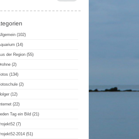
tegorien
llgemein
(102)
quarium
(14)
us der Region
(55)
rohne
(2)
otos
(134)
otoschule
(2)
olger
(12)
nternet
(22)
eden Tag ein Bild
(21)
rojekt52
(7)
rojekt52-2014
(51)