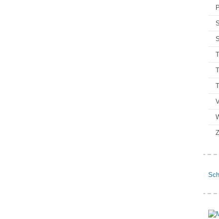
P
S
S
T
T
V
Z
Sch