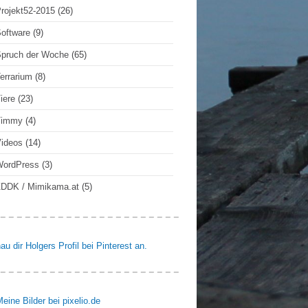
rojekt52-2015
(26)
oftware
(9)
pruch der Woche
(65)
errarium
(8)
iere
(23)
Timmy
(4)
ideos
(14)
WordPress
(3)
DDK / Mimikama.at
(5)
au dir Holgers Profil bei Pinterest an.