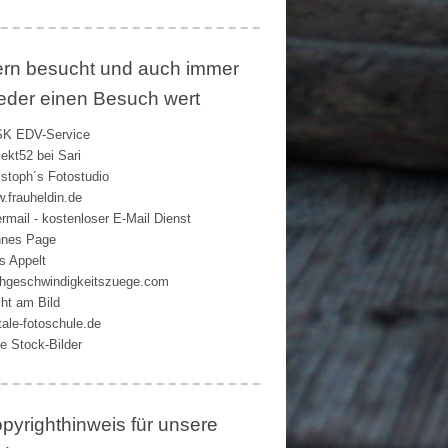
rn besucht und auch immer
eder einen Besuch wert
K EDV-Service
jekt52 bei Sari
istoph´s Fotostudio
.frauheldin.de
rmail - kostenloser E-Mail Dienst
nes Page
s Appelt
hgeschwindigkeitszuege.com
ht am Bild
itale-fotoschule.de
ie Stock-Bilder
pyrighthinweis für unsere