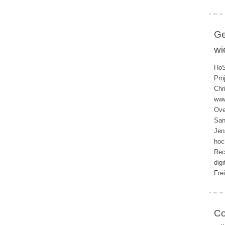
Ge
wi
HoS
Pro
Chr
www
Ove
San
Jen
hoc
Rec
dig
Fre
Co