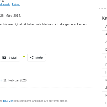
Allgemein
|
Holger
m 28. März 2014.
Ka
ner höheren Qualität haben möchte kann ich die gerne auf einen
A
.
A
A
D
E-Mail
Mehr
F
F
H
I
n)
11. Februar 2026
J
P
the
RSS 2.0
Both comments and pings are currently closed.
P