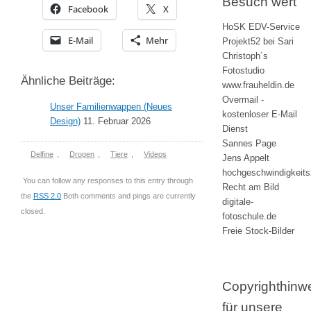
Besuch wert
Facebook
X
HoSK EDV-Service
E-Mail
Mehr
Projekt52 bei Sari
Christoph´s
Fotostudio
Ähnliche Beiträge:
www.frauheldin.de
Overmail -
Unser Familienwappen (Neues
kostenloser E-Mail
Design)
11. Februar 2026
Dienst
Sannes Page
Delfine
,
Drogen
,
Tiere
,
Videos
Jens Appelt
hochgeschwindigkeit
You can follow any responses to this entry through
Recht am Bild
the
RSS 2.0
Both comments and pings are currently
digitale-
closed.
fotoschule.de
Freie Stock-Bilder
Copyrighthinw
für unsere