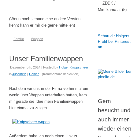
ZDDK /
Mimikama.at
(5)
(Wenn noch jemand eine andere Version
kennt kann er mir die gerne mitteilen)
Schau dir Holgers
Familie
,
Wappen
Profil bei Pinterest
an.
Unser Familienwappen
Dezember 5th, 2014 | Posted by
Holger Knippscheer
für
in
Allgemein
|
Holger
- (
Kommentare deaktiviert
)
Unser
Familienwappen
Nachdem wir uns in der Firma vorhin mal ein
wenig über Wappen unterhalten hatten, kam
Gern
mir gerade die Idee mein Familienwappen
hier einmal zu zeigen.
besucht und
auch immer
wieder einen
Außerdem habe ich noch einen Link zu