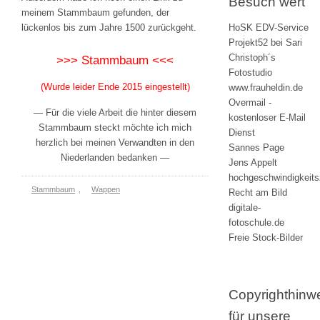
Besuch wert
meinem Stammbaum gefunden, der
lückenlos bis zum Jahre 1500 zurückgeht.
HoSK EDV-Service
Projekt52 bei Sari
Christoph´s
>>> Stammbaum <<<
Fotostudio
(Wurde leider Ende 2015 eingestellt)
www.frauheldin.de
Overmail -
— Für die viele Arbeit die hinter diesem
kostenloser E-Mail
Stammbaum steckt möchte ich mich
Dienst
herzlich bei meinen Verwandten in den
Sannes Page
Niederlanden bedanken —
Jens Appelt
hochgeschwindigkeit
Stammbaum
,
Wappen
Recht am Bild
digitale-
fotoschule.de
Freie Stock-Bilder
Copyrighthinw
für unsere