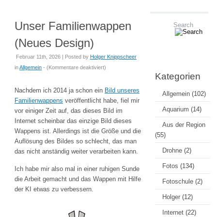
Unser Familienwappen
(Neues Design)
Februar 11th, 2026 | Posted by
Holger Knippscheer
für
in
Allgemein
- (
Kommentare deaktiviert
)
Kategorien
Unser
Familienwappen
Nachdem ich 2014 ja schon ein
Bild unseres
Allgemein
(102)
(Neues
Familienwappens
veröffentlicht habe, fiel mir
Design)
Aquarium
(14)
vor einiger Zeit auf, das dieses Bild im
Internet scheinbar das einzige Bild dieses
Aus der Region
Wappens ist. Allerdings ist die Größe und die
(55)
Auflösung des Bildes so schlecht, das man
Drohne
(2)
das nicht anständig weiter verarbeiten kann.
Fotos
(134)
Ich habe mir also mal in einer ruhigen Sunde
die Arbeit gemacht und das Wappen mit Hilfe
Fotoschule
(2)
der KI etwas zu verbessern.
Holger
(12)
Internet
(22)