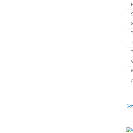
P
S
S
T
T
V
Z
Sch