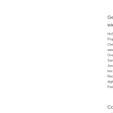
Ge
wi
HoS
Pro
Chr
www
Ove
San
Jen
hoc
Rec
dig
Fre
Co