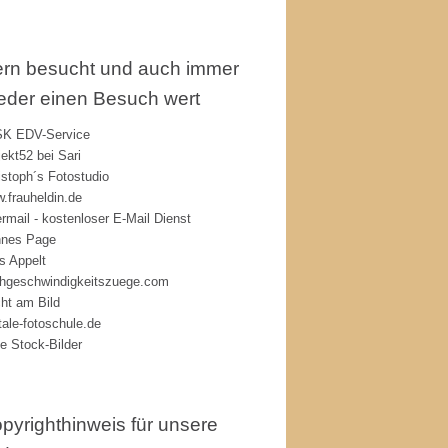
rn besucht und auch immer
eder einen Besuch wert
K EDV-Service
jekt52 bei Sari
istoph´s Fotostudio
.frauheldin.de
rmail - kostenloser E-Mail Dienst
nes Page
s Appelt
hgeschwindigkeitszuege.com
ht am Bild
itale-fotoschule.de
ie Stock-Bilder
pyrighthinweis für unsere