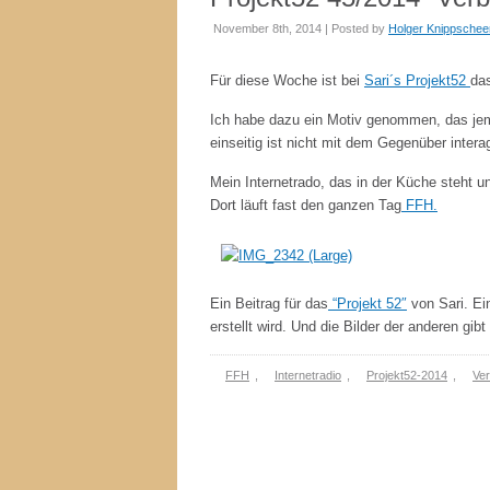
November 8th, 2014 | Posted by
Holger Knippschee
Für diese Woche ist bei
Sari´s Projekt52
da
Ich habe dazu ein Motiv genommen, das jem
einseitig ist nicht mit dem Gegenüber intera
Mein Internetrado, das in der Küche steht u
Dort läuft fast den ganzen Tag
FFH.
Ein Beitrag für das
“Projekt 52″
von Sari. Ei
erstellt wird. Und die Bilder der anderen gibt
FFH
,
Internetradio
,
Projekt52-2014
,
Ve