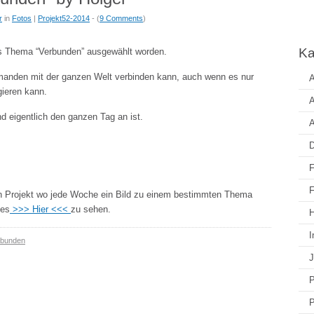
r
in
Fotos
|
Projekt52-2014
- (
9 Comments
)
Ka
s Thema “Verbunden” ausgewählt worden.
anden mit der ganzen Welt verbinden kann, auch wenn es nur
A
gieren kann.
A
nd eigentlich den ganzen Tag an ist.
A
D
F
F
n Projekt wo jede Woche ein Bild zu einem bestimmten Thema
 es
>>> Hier <<<
zu sehen.
H
I
rbunden
J
P
P