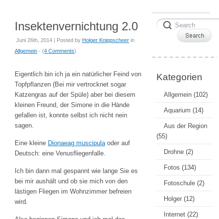
Insektenvernichtung 2.0
Juni 26th, 2014 | Posted by
Holger Knippscheer
in
Allgemein
- (
4 Comments
)
Eigentlich bin ich ja ein natürlicher Feind von
Kategorien
Topfpflanzen (Bei mir vertrocknet sogar
Katzengras auf der Spüle) aber bei diesem
Allgemein
(102)
kleinen Freund, der Simone in die Hände
Aquarium
(14)
gefallen ist, konnte selbst ich nicht nein
sagen.
Aus der Region
(55)
Eine kleine
Dionaeag muscipula
oder auf
Drohne
(2)
Deutsch: eine Venusfliegenfalle.
Fotos
(134)
Ich bin dann mal gespannt wie lange Sie es
bei mir aushält und ob sie mich von den
Fotoschule
(2)
lästigen Fliegen im Wohnzimmer befreien
Holger
(12)
wird.
Internet
(22)