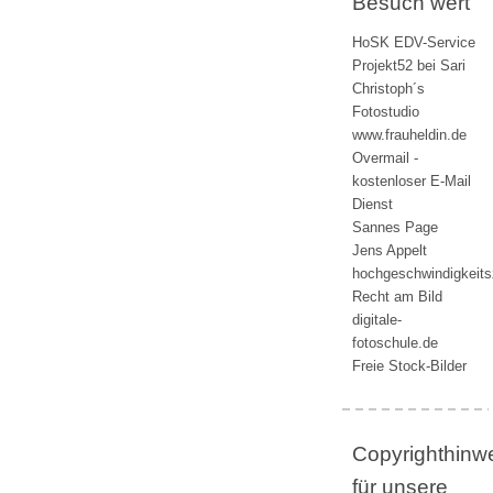
Besuch wert
HoSK EDV-Service
Projekt52 bei Sari
Christoph´s
Fotostudio
www.frauheldin.de
Overmail -
kostenloser E-Mail
Dienst
Sannes Page
Jens Appelt
hochgeschwindigkeit
Recht am Bild
digitale-
fotoschule.de
Freie Stock-Bilder
Copyrighthinw
für unsere