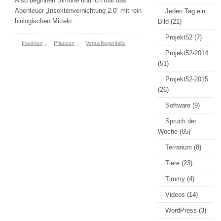
Also beginnen Simone und ich mal das
Abenteuer „Insektenvernichtung 2.0“ mit rein
Jeden Tag ein
biologischen Mitteln.
Bild
(21)
Projekt52
(7)
Insekten
,
Pflanzen
,
Venusfliegenfalle
Projekt52-2014
(51)
Projekt52-2015
(26)
Software
(9)
Spruch der
Woche
(65)
Terrarium
(8)
Tiere
(23)
Timmy
(4)
Videos
(14)
WordPress
(3)