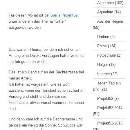
Allgemein
(102)
Aquarium
(14)
Für diesen Monat ist bei
Sari´s Projekt52
unter anderem das Thema "Gitter“
Aus der Region
ausgewählt worden
(55)
Drohne
(2)
Fotos
(134)
Das war ein Thema, bei dem ich schon am
Fotoschule
(2)
Anfang eine Objekt vor Augen hatte, welches
ich fotografieren wollte.
Holger
(12)
Das ist ein Handlauf an der Dachterrasse bei
Internet
(22)
meiner Arbeit.
Jeden Tag ein
Ich hatte mit vorgestellt, wie es wohl
Bild
(21)
aussieht, wenn der Handlauf schon scharf im
Vordergrund steht und dahinter die
Projekt52
(7)
Hochhäuser etwas verschwommen zu sehen
Projekt52-2014
sind.
(51)
Und dann kam ich auf die Dachterrasse und
Projekt52-2015
genoss ein wenig die Sonne. Schwupps war
(26)