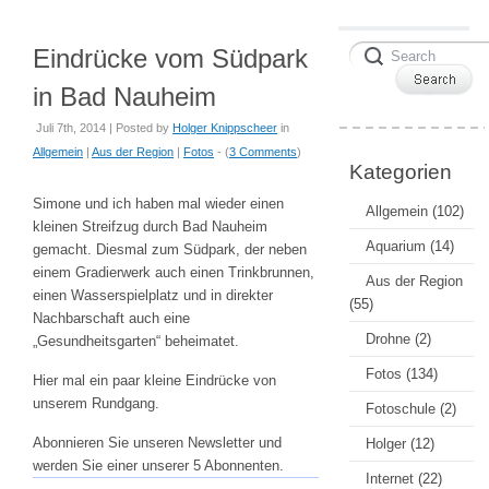
Eindrücke vom Südpark
in Bad Nauheim
Juli 7th, 2014 | Posted by
Holger Knippscheer
in
Allgemein
|
Aus der Region
|
Fotos
- (
3 Comments
)
Kategorien
Simone und ich haben mal wieder einen
Allgemein
(102)
kleinen Streifzug durch Bad Nauheim
Aquarium
(14)
gemacht. Diesmal zum Südpark, der neben
einem Gradierwerk auch einen Trinkbrunnen,
Aus der Region
einen Wasserspielplatz und in direkter
(55)
Nachbarschaft auch eine
Drohne
(2)
„Gesundheitsgarten“ beheimatet.
Fotos
(134)
Hier mal ein paar kleine Eindrücke von
unserem Rundgang.
Fotoschule
(2)
Abonnieren Sie unseren Newsletter und
Holger
(12)
werden Sie einer unserer 5 Abonnenten.
Internet
(22)