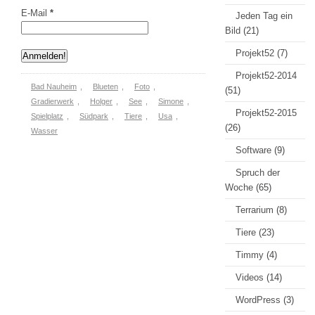
E-Mail
*
Jeden Tag ein
Bild
(21)
Projekt52
(7)
Projekt52-2014
Bad Nauheim
,
Blueten
,
Foto
,
(51)
Gradierwerk
,
Holger
,
See
,
Simone
,
Projekt52-2015
Spielplatz
,
Südpark
,
Tiere
,
Usa
,
(26)
Wasser
Software
(9)
Spruch der
Woche
(65)
Terrarium
(8)
Tiere
(23)
Timmy
(4)
Videos
(14)
WordPress
(3)