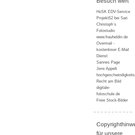
Besuch wert
HoSK EDV-Service
Projekt52 bei Sari
Christoph´s
Fotostudio
www.frauheldin.de
Overmail -
kostenloser E-Mail
Dienst
Sannes Page
Jens Appelt
hochgeschwindigkeit
Recht am Bild
digitale-
fotoschule.de
Freie Stock-Bilder
Copyrighthinw
für unsere