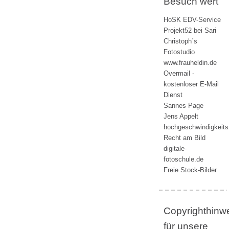
Besuch wert
HoSK EDV-Service
Projekt52 bei Sari
Christoph´s
Fotostudio
www.frauheldin.de
Overmail -
kostenloser E-Mail
Dienst
Sannes Page
Jens Appelt
hochgeschwindigkeit
Recht am Bild
digitale-
fotoschule.de
Freie Stock-Bilder
Copyrighthinw
für unsere