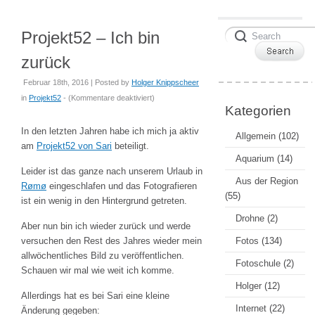
Projekt52 – Ich bin
zurück
Februar 18th, 2016 | Posted by
Holger Knippscheer
für
in
Projekt52
- (
Kommentare deaktiviert
)
Kategorien
Projekt52
–
In den letzten Jahren habe ich mich ja aktiv
Allgemein
(102)
Ich
am
Projekt52 von Sari
beteiligt.
bin
Aquarium
(14)
Leider ist das ganze nach unserem Urlaub in
zurück
Aus der Region
Rømø
eingeschlafen und das Fotografieren
(55)
ist ein wenig in den Hintergrund getreten.
Drohne
(2)
Aber nun bin ich wieder zurück und werde
versuchen den Rest des Jahres wieder mein
Fotos
(134)
allwöchentliches Bild zu veröffentlichen.
Fotoschule
(2)
Schauen wir mal wie weit ich komme.
Holger
(12)
Allerdings hat es bei Sari eine kleine
Internet
(22)
Änderung gegeben: