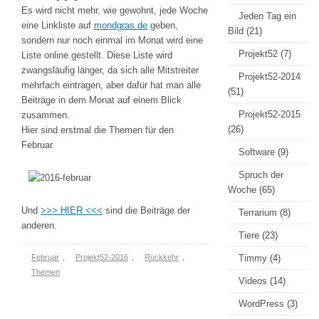
Es wird nicht mehr, wie gewohnt, jede Woche
Jeden Tag ein
eine Linkliste auf
mondgras.de
geben,
Bild
(21)
sondern nur noch einmal im Monat wird eine
Projekt52
(7)
Liste online gestellt. Diese Liste wird
zwangsläufig länger, da sich alle Mitstreiter
Projekt52-2014
mehrfach eintragen, aber dafür hat man alle
(51)
Beiträge in dem Monat auf einem Blick
Projekt52-2015
zusammen.
(26)
Hier sind erstmal die Themen für den
Februar.
Software
(9)
Spruch der
Woche
(65)
Und
>>> HIER <<<
sind die Beiträge der
Terrarium
(8)
anderen.
Tiere
(23)
Februar
,
Projekt52-2016
,
Rückkehr
,
Timmy
(4)
Themen
Videos
(14)
WordPress
(3)