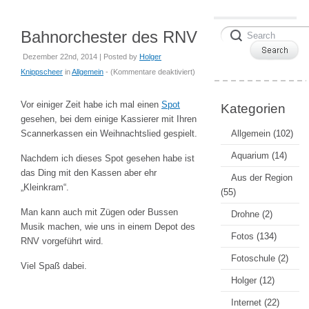
Bahnorchester des RNV
Dezember 22nd, 2014 | Posted by
Holger
für
Knippscheer
in
Allgemein
- (
Kommentare deaktiviert
)
Bahnorchester
des
Vor einiger Zeit habe ich mal einen
Spot
Kategorien
RNV
gesehen, bei dem einige Kassierer mit Ihren
Scannerkassen ein Weihnachtslied gespielt.
Allgemein
(102)
Aquarium
(14)
Nachdem ich dieses Spot gesehen habe ist
das Ding mit den Kassen aber ehr
Aus der Region
„Kleinkram“.
(55)
Man kann auch mit Zügen oder Bussen
Drohne
(2)
Musik machen, wie uns in einem Depot des
Fotos
(134)
RNV vorgeführt wird.
Fotoschule
(2)
Viel Spaß dabei.
Holger
(12)
Internet
(22)