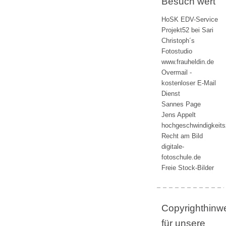
Besuch wert
HoSK EDV-Service
Projekt52 bei Sari
Christoph´s
Fotostudio
www.frauheldin.de
Overmail -
kostenloser E-Mail
Dienst
Sannes Page
Jens Appelt
hochgeschwindigkeit
Recht am Bild
digitale-
fotoschule.de
Freie Stock-Bilder
Copyrighthinw
für unsere