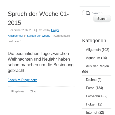
Spruch der Woche 01-
2015
Dezember 29th, 2014 | Posted by
Holger
Knippscheer
in
Spruch der Woche
- (
Kommentare
Kategorien
für
deaktiviert
)
Spruch
Allgemein
(102)
der
Die besinnlichen Tage zwischen
Woche
Aquarium
(14)
Weihnachten und Neujahr haben
01-
schon manchen um die Besinnung
Aus der Region
2015
gebracht.
(55)
Drohne
(2)
Joachim Ringelnatz
Fotos
(134)
Ringelnatz
,
Zitat
Fotoschule
(2)
Holger
(12)
Internet
(22)