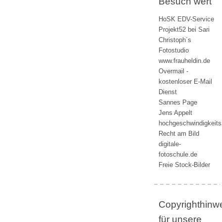
Besuch wert
HoSK EDV-Service
Projekt52 bei Sari
Christoph´s
Fotostudio
www.frauheldin.de
Overmail -
kostenloser E-Mail
Dienst
Sannes Page
Jens Appelt
hochgeschwindigkeit
Recht am Bild
digitale-
fotoschule.de
Freie Stock-Bilder
Copyrighthinw
für unsere