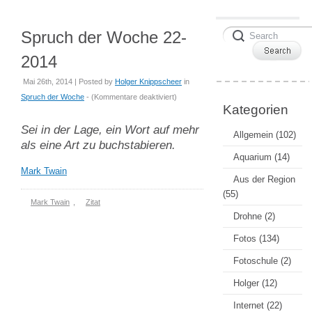
Spruch der Woche 22-
2014
Mai 26th, 2014 | Posted by
Holger Knippscheer
in
für
Spruch der Woche
- (
Kommentare deaktiviert
)
Kategorien
Spruch
der
Sei in der Lage, ein Wort auf mehr
Allgemein
(102)
Woche
als eine Art zu buchstabieren.
22-
Aquarium
(14)
2014
Mark Twain
Aus der Region
(55)
Mark Twain
,
Zitat
Drohne
(2)
Fotos
(134)
Fotoschule
(2)
Holger
(12)
Internet
(22)