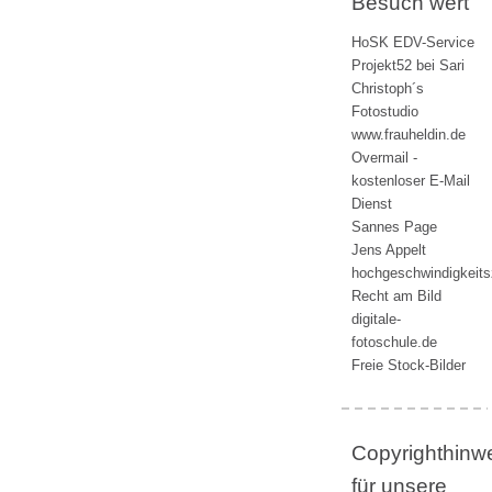
Besuch wert
HoSK EDV-Service
Projekt52 bei Sari
Christoph´s
Fotostudio
www.frauheldin.de
Overmail -
kostenloser E-Mail
Dienst
Sannes Page
Jens Appelt
hochgeschwindigkeit
Recht am Bild
digitale-
fotoschule.de
Freie Stock-Bilder
Copyrighthinw
für unsere