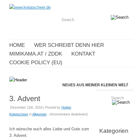
HOME
WER SCHREIBT DENN HIER
MIMIKAMA.AT / ZDDK
KONTAKT
COOKIE POLICY (EU)
NEUES AUS MEINER KLEINEN WELT
3. Advent
Dezember 11th, 2016 | Posted by
Holger
für
Knippscheer
in
Allgemein
- (
Kommentare deaktiviert
)
3.
Advent
Ich wünsche euch alles Liebe und Gute zum
Kategorien
3. Advent.