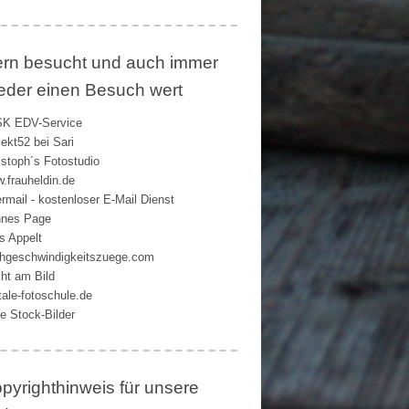
rn besucht und auch immer
eder einen Besuch wert
K EDV-Service
jekt52 bei Sari
istoph´s Fotostudio
.frauheldin.de
rmail - kostenloser E-Mail Dienst
nes Page
s Appelt
hgeschwindigkeitszuege.com
ht am Bild
itale-fotoschule.de
ie Stock-Bilder
pyrighthinweis für unsere