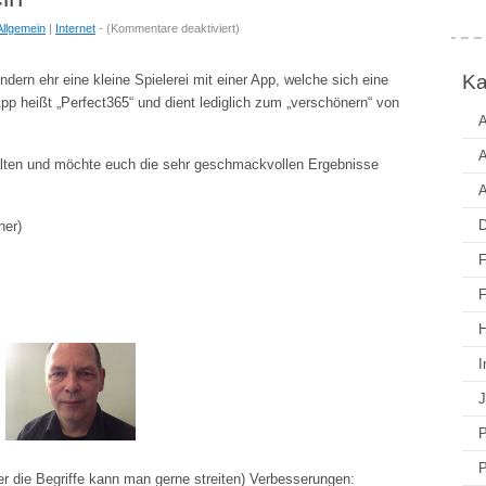
für
Allgemein
|
Internet
- (
Kommentare deaktiviert
)
So
hübsch
Ka
ndern ehr eine kleine Spielerei mit einer App, welche sich eine
könnte
App heißt „Perfect365“ und dient lediglich zum „verschönern“ von
ich
A
sein
A
rhalten und möchte euch die sehr geschmackvollen Ergebnisse
A
D
ner)
F
F
H
I
J
P
P
 die Begriffe kann man gerne streiten) Verbesserungen: