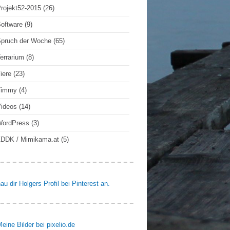
rojekt52-2015
(26)
oftware
(9)
pruch der Woche
(65)
errarium
(8)
iere
(23)
Timmy
(4)
ideos
(14)
WordPress
(3)
DDK / Mimikama.at
(5)
au dir Holgers Profil bei Pinterest an.