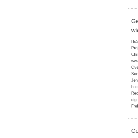
Ge
wi
HoS
Pro
Chr
www
Ove
San
Jen
hoc
Rec
dig
Fre
Co