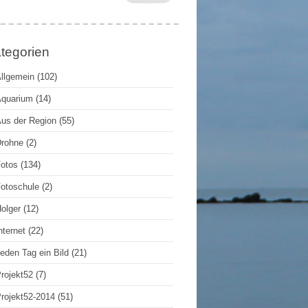
tegorien
llgemein
(102)
quarium
(14)
us der Region
(55)
rohne
(2)
otos
(134)
otoschule
(2)
olger
(12)
nternet
(22)
eden Tag ein Bild
(21)
rojekt52
(7)
rojekt52-2014
(51)