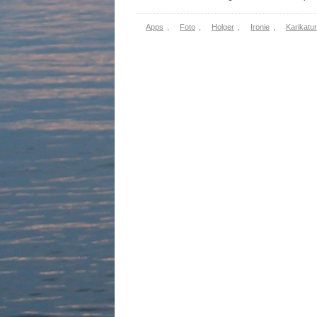
Apps
,
Foto
,
Holger
,
Ironie
,
Karikatur