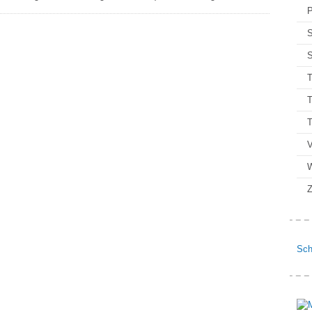
P
S
S
T
T
V
Z
Sch