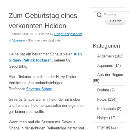
Zum Geburtstag eines
verkannten Helden
Februar 21st, 2015 | Posted by
Holger Knippscheer
für
in
Allgemein
- (
Kommentare deaktiviert
)
Kategorien
Zum
Geburtstag
Heute hat ein bekannter Schauspieler,
Alan
Allgemein
(102)
eines
Sidney Patrick Rickman
,
seinen 69
verkannten
Aquarium
(14)
Geburtstag.
Helden
Aus der Region
Alan Rickman spielte in der Harry Potter
(55)
Verfilmung den undurchsichtigen
Professor
Severus Snape
.
Drohne
(2)
Severus Snape war ein Held, der sich über
Fotos
(134)
alle Teile als Held herausstellte der eigentlich
Fotoschule
(2)
gar keiner sein wollte.
Holger
(12)
Wenn man mal die Szenen mit Severus
Internet
(22)
Snape in der richtigen Reihenfolge betrachtet