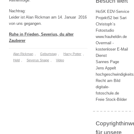
Besuch wert
Reihenfolge.
Nachtrag:
HoSK EDV-Service
Leider ist Alan Rickman am 14. Januar 2016
Projekt52 bei Sari
von uns gegangen.
Christoph´s
Fotostudio
Ruhe in Frieden, Severius, du alter
www.frauheldin.de
Zauberer
Overmail -
kostenloser E-Mail
Alan Rickman
,
Geburtstag
,
Harry Potter
,
Dienst
Held
,
Severus Snape
,
Video
Sannes Page
Jens Appelt
hochgeschwindigkeit
Recht am Bild
digitale-
fotoschule.de
Freie Stock-Bilder
Copyrighthinw
für unsere