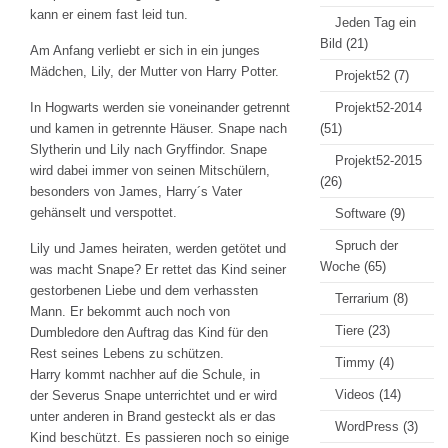
kann er einem fast leid tun.
Jeden Tag ein
Bild
(21)
Am Anfang verliebt er sich in ein junges
Mädchen, Lily, der Mutter von Harry Potter.
Projekt52
(7)
In Hogwarts werden sie voneinander getrennt
Projekt52-2014
und kamen in getrennte Häuser. Snape nach
(51)
Slytherin und Lily nach Gryffindor. Snape
Projekt52-2015
wird dabei immer von seinen Mitschülern,
(26)
besonders von James, Harry´s Vater
gehänselt und verspottet.
Software
(9)
Spruch der
Lily und James heiraten, werden getötet und
Woche
(65)
was macht Snape? Er rettet das Kind seiner
gestorbenen Liebe und dem verhassten
Terrarium
(8)
Mann. Er bekommt auch noch von
Tiere
(23)
Dumbledore den Auftrag das Kind für den
Rest seines Lebens zu schützen.
Timmy
(4)
Harry kommt nachher auf die Schule, in
Videos
(14)
der Severus Snape unterrichtet und er wird
unter anderen in Brand gesteckt als er das
WordPress
(3)
Kind beschützt. Es passieren noch so einige