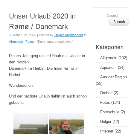
Unser Urlaub 2020 in
Rømø / Danemark
Oktober 5th, 2020 | Posted by
Holger Knippscheer
in
für
Allgemein
|
Fotos
- (
Kommentare deaktiviert
)
Kategorien
Unser
Urlaub
Dieses Jahr ging unser Urlaub mal wieder in
Allgemein
(102)
2020
den Norden.
in
Aquarium
(14)
Dänemark im Herbst. Die Insel Rømø im
Rømø
Herbst.
Aus der Region
/
(55)
Wunderschön.
Danemark
Drohne
(2)
Und der nächste Urlaub dahin ist auch schon
gebucht.
Fotos
(134)
Fotoschule
(2)
Holger
(12)
Internet
(22)