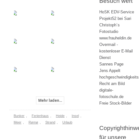
Besuch wert
HoSK EDV-Service
Projekt52 bei Sari
Christoph´s
Fotostudio
www.frauheldin.de
Overmail -
kostenloser E-Mail
Dienst
Sannes Page
Jens Appelt
hochgeschwindigkeit
Recht am Bild
digitale-
fotoschule.de
Mehr laden...
Freie Stock-Bilder
Bunker
,
Ferienhaus
,
Heide
,
Insel
,
Meer
,
Rømø
,
Strand
,
Urlaub
Copyrighthinw
für unsere