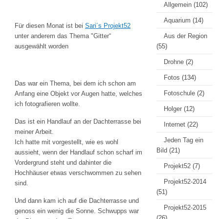
Allgemein
(102)
Aquarium
(14)
Für diesen Monat ist bei
Sari´s Projekt52
unter anderem das Thema "Gitter“
Aus der Region
ausgewählt worden
(55)
Drohne
(2)
Fotos
(134)
Das war ein Thema, bei dem ich schon am
Fotoschule
(2)
Anfang eine Objekt vor Augen hatte, welches
ich fotografieren wollte.
Holger
(12)
Das ist ein Handlauf an der Dachterrasse bei
Internet
(22)
meiner Arbeit.
Jeden Tag ein
Ich hatte mit vorgestellt, wie es wohl
Bild
(21)
aussieht, wenn der Handlauf schon scharf im
Vordergrund steht und dahinter die
Projekt52
(7)
Hochhäuser etwas verschwommen zu sehen
Projekt52-2014
sind.
(51)
Und dann kam ich auf die Dachterrasse und
Projekt52-2015
genoss ein wenig die Sonne. Schwupps war
(26)