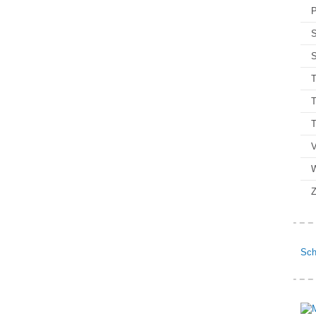
P
S
S
T
T
V
Z
Sch