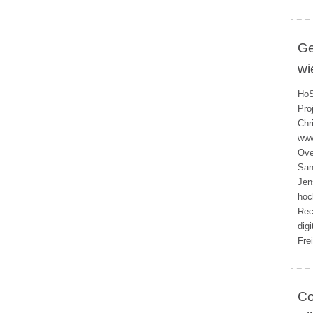
Ge
wi
HoS
Pro
Chr
www
Ove
San
Jen
hoc
Rec
dig
Fre
Co