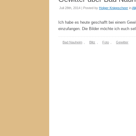
Juli 28th, 2014 | Posted by
Holger Knippscheer
in
Al
Ich habe es heute geschafft bei einem Gewi
einzufangen. Die Bilder möchte ich euch sel
Bad Nauheim
,
Blitz
,
Foto
,
Gewitter