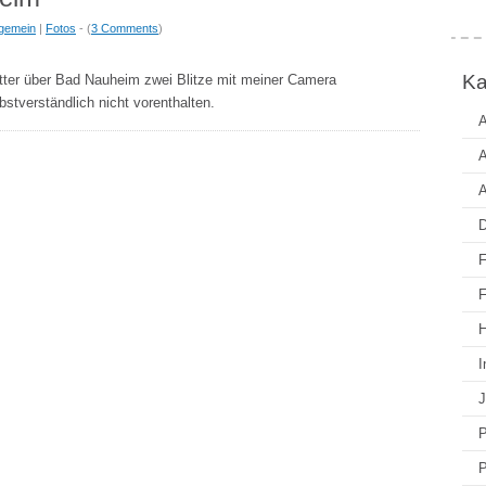
lgemein
|
Fotos
- (
3 Comments
)
Ka
tter über Bad Nauheim zwei Blitze mit meiner Camera
bstverständlich nicht vorenthalten.
A
A
A
D
F
F
H
I
J
P
P