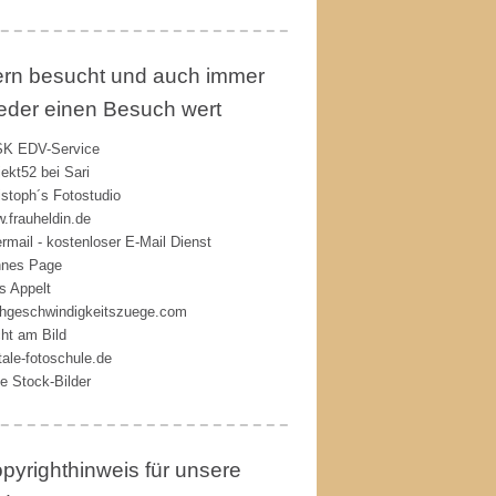
rn besucht und auch immer
eder einen Besuch wert
K EDV-Service
jekt52 bei Sari
istoph´s Fotostudio
.frauheldin.de
rmail - kostenloser E-Mail Dienst
nes Page
s Appelt
hgeschwindigkeitszuege.com
ht am Bild
itale-fotoschule.de
ie Stock-Bilder
pyrighthinweis für unsere