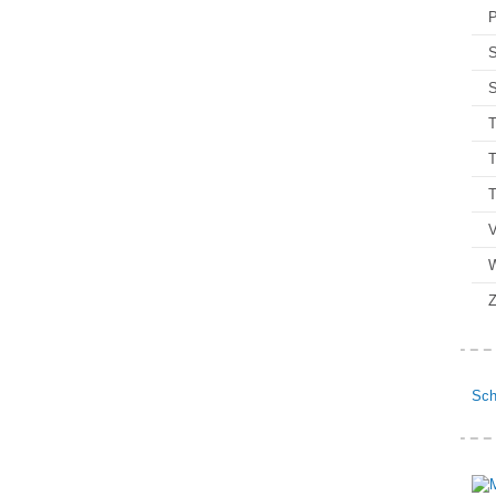
P
S
S
T
T
V
Z
Sch