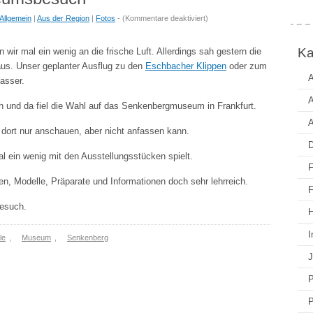
für
Allgemein
|
Aus der Region
|
Fotos
- (
Kommentare deaktiviert
)
Mistwetter
und
Ka
 wir mal ein wenig an die frische Luft. Allerdings sah gestern die
ein
aus. Unser geplanter Ausflug zu den
Eschbacher Klippen
oder zum
Museumsbesuch
A
Wasser.
A
h und da fiel die Wahl auf das Senkenbergmuseum in Frankfurt.
A
 dort nur anschauen, aber nicht anfassen kann.
D
al ein wenig mit den Ausstellungsstücken spielt.
F
ien, Modelle, Präparate und Informationen doch sehr lehrreich.
F
Besuch.
H
I
le
,
Museum
,
Senkenberg
J
P
P