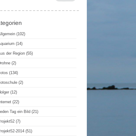
tegorien
llgemein
(102)
quarium
(14)
us der Region
(55)
rohne
(2)
otos
(134)
otoschule
(2)
olger
(12)
nternet
(22)
eden Tag ein Bild
(21)
rojekt52
(7)
rojekt52-2014
(51)