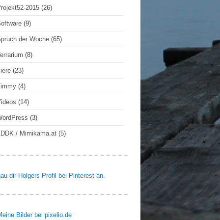
rojekt52-2015
(26)
oftware
(9)
pruch der Woche
(65)
errarium
(8)
iere
(23)
Timmy
(4)
ideos
(14)
WordPress
(3)
DDK / Mimikama.at
(5)
au dir Holgers Profil bei Pinterest an.