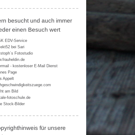
rn besucht und auch immer
eder einen Besuch wert
K EDV-Service
jekt52 bei Sari
istoph´s Fotostudio
.frauheldin.de
rmail - kostenloser E-Mail Dienst
nes Page
s Appelt
hgeschwindigkeitszuege.com
ht am Bild
itale-fotoschule.de
ie Stock-Bilder
pyrighthinweis für unsere