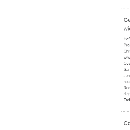
Ge
wi
HoS
Pro
Chr
www
Ove
San
Jen
hoc
Rec
dig
Fre
Co