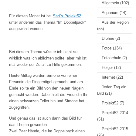
Allgemein
(102)
Aquarium
(14)
Für diesen Monat ist bei
Sari´s Projekt52
unter anderem das Thema "Im Doppelpack“
Aus der Region
ausgewählt worden
(55)
Drohne
(2)
Fotos
(134)
Bei diesem Thema wüsste ich nicht so
Fotoschule
(2)
wirklich was ich ablichten sollte, aber mir ist
mal wieder der Zufall zu Hilfe gekommen.
Holger
(12)
Heute Mittag wurden Simone von einer
Internet
(22)
Freundin die Fingernägel gemacht und am
Jeden Tag ein
Ende sollte ein Bild von den neuen Nägeln
Bild
(21)
gemacht werden. Dabei hielt die Freundin Ihr
einen schwarzen Teller hin und Simone hat
Projekt52
(7)
zugegriffen.
Projekt52-2014
Und genau das ist auch dann das Bild für
(51)
das Thema geworden.
Projekt52-2015
Zwei Paar Hände, die im Doppelpack einen
(26)