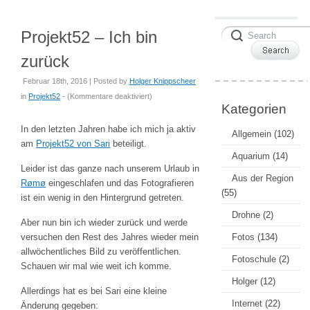
Projekt52 – Ich bin
zurück
Februar 18th, 2016 | Posted by
Holger Knippscheer
für
in
Projekt52
- (
Kommentare deaktiviert
)
Kategorien
Projekt52
–
In den letzten Jahren habe ich mich ja aktiv
Allgemein
(102)
Ich
am
Projekt52 von Sari
beteiligt.
bin
Aquarium
(14)
Leider ist das ganze nach unserem Urlaub in
zurück
Aus der Region
Rømø
eingeschlafen und das Fotografieren
(55)
ist ein wenig in den Hintergrund getreten.
Drohne
(2)
Aber nun bin ich wieder zurück und werde
versuchen den Rest des Jahres wieder mein
Fotos
(134)
allwöchentliches Bild zu veröffentlichen.
Fotoschule
(2)
Schauen wir mal wie weit ich komme.
Holger
(12)
Allerdings hat es bei Sari eine kleine
Internet
(22)
Änderung gegeben: