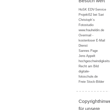
Besuch wert
HoSK EDV-Service
Projekt52 bei Sari
Christoph´s
Fotostudio
www.frauheldin.de
Overmail -
kostenloser E-Mail
Dienst
Sannes Page
Jens Appelt
hochgeschwindigkeit
Recht am Bild
digitale-
fotoschule.de
Freie Stock-Bilder
Copyrighthinw
für unsere