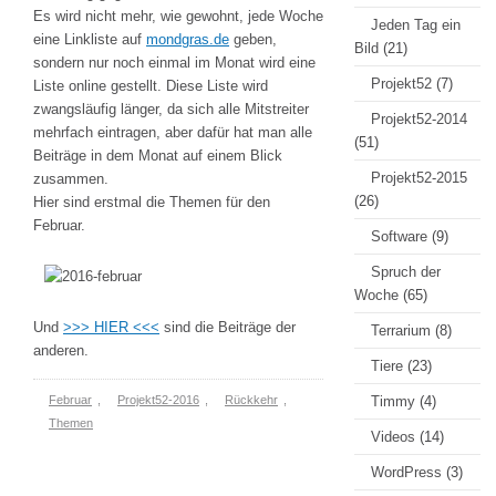
Es wird nicht mehr, wie gewohnt, jede Woche
Jeden Tag ein
eine Linkliste auf
mondgras.de
geben,
Bild
(21)
sondern nur noch einmal im Monat wird eine
Projekt52
(7)
Liste online gestellt. Diese Liste wird
zwangsläufig länger, da sich alle Mitstreiter
Projekt52-2014
mehrfach eintragen, aber dafür hat man alle
(51)
Beiträge in dem Monat auf einem Blick
Projekt52-2015
zusammen.
(26)
Hier sind erstmal die Themen für den
Februar.
Software
(9)
Spruch der
Woche
(65)
Und
>>> HIER <<<
sind die Beiträge der
Terrarium
(8)
anderen.
Tiere
(23)
Februar
,
Projekt52-2016
,
Rückkehr
,
Timmy
(4)
Themen
Videos
(14)
WordPress
(3)