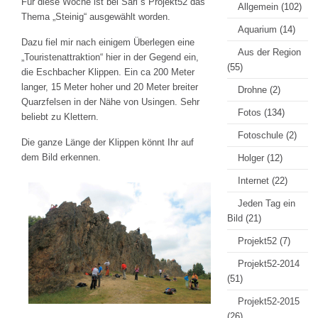
Für diese Woche ist bei Sari´s Projekt52 das
Allgemein
(102)
Thema „Steinig“ ausgewählt worden.
Aquarium
(14)
Dazu fiel mir nach einigem Überlegen eine
Aus der Region
„Touristenattraktion“ hier in der Gegend ein,
(55)
die Eschbacher Klippen. Ein ca 200 Meter
langer, 15 Meter hoher und 20 Meter breiter
Drohne
(2)
Quarzfelsen in der Nähe von Usingen. Sehr
Fotos
(134)
beliebt zu Klettern.
Fotoschule
(2)
Die ganze Länge der Klippen könnt Ihr auf
dem Bild erkennen.
Holger
(12)
Internet
(22)
Jeden Tag ein
Bild
(21)
Projekt52
(7)
Projekt52-2014
(51)
Projekt52-2015
(26)