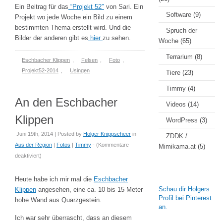
Ein Beitrag für das
“Projekt 52″
von Sari. Ein
Software
(9)
Projekt wo jede Woche ein Bild zu einem
bestimmten Thema erstellt wird. Und die
Spruch der
Bilder der anderen gibt es
hier
zu sehen.
Woche
(65)
Terrarium
(8)
Eschbacher Klippen
,
Felsen
,
Foto
,
Projekt52-2014
,
Usingen
Tiere
(23)
Timmy
(4)
An den Eschbacher
Videos
(14)
Klippen
WordPress
(3)
Juni 19th, 2014 | Posted by
Holger Knippscheer
in
ZDDK /
Aus der Region
|
Fotos
|
Timmy
- (
Kommentare
Mimikama.at
(5)
für
deaktiviert
)
An
den
Heute habe ich mir mal die
Eschbacher
Eschbacher
Schau dir Holgers
Klippen
angesehen, eine ca. 10 bis 15 Meter
Klippen
Profil bei Pinterest
hohe Wand aus Quarzgestein.
an.
Ich war sehr überrascht, dass an diesem