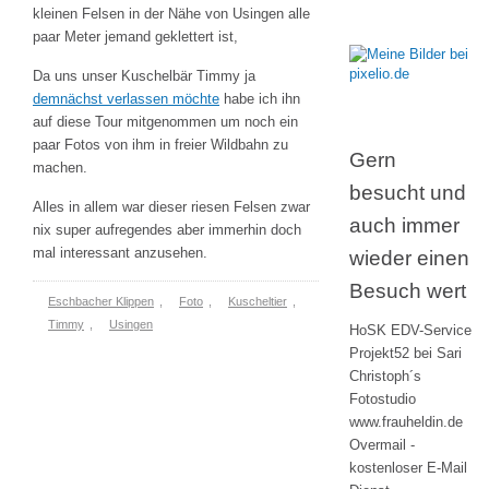
kleinen Felsen in der Nähe von Usingen alle
paar Meter jemand geklettert ist,
Da uns unser Kuschelbär Timmy ja
demnächst verlassen möchte
habe ich ihn
auf diese Tour mitgenommen um noch ein
paar Fotos von ihm in freier Wildbahn zu
Gern
machen.
besucht und
Alles in allem war dieser riesen Felsen zwar
auch immer
nix super aufregendes aber immerhin doch
mal interessant anzusehen.
wieder einen
Besuch wert
Eschbacher Klippen
,
Foto
,
Kuscheltier
,
Timmy
,
Usingen
HoSK EDV-Service
Projekt52 bei Sari
Christoph´s
Fotostudio
www.frauheldin.de
Overmail -
kostenloser E-Mail