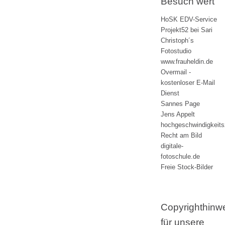
Besuch wert
HoSK EDV-Service
Projekt52 bei Sari
Christoph´s
Fotostudio
www.frauheldin.de
Overmail -
kostenloser E-Mail
Dienst
Sannes Page
Jens Appelt
hochgeschwindigkeit
Recht am Bild
digitale-
fotoschule.de
Freie Stock-Bilder
Copyrighthinw
für unsere