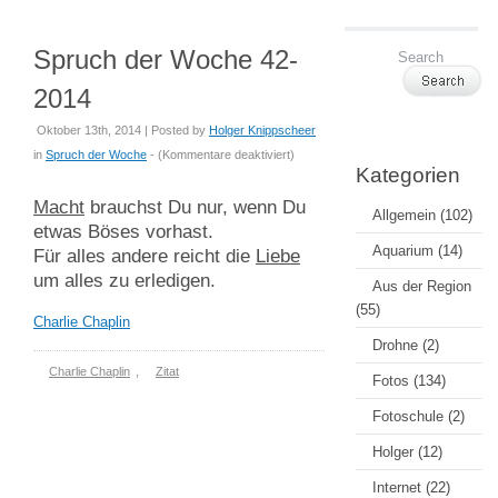
Spruch der Woche 42-
2014
Oktober 13th, 2014 | Posted by
Holger Knippscheer
für
in
Spruch der Woche
- (
Kommentare deaktiviert
)
Kategorien
Spruch
der
Macht
brauchst Du nur, wenn Du
Allgemein
(102)
Woche
etwas Böses vorhast.
42-
Aquarium
(14)
Für alles andere reicht die
Liebe
2014
um alles zu erledigen.
Aus der Region
(55)
Charlie Chaplin
Drohne
(2)
Charlie Chaplin
,
Zitat
Fotos
(134)
Fotoschule
(2)
Holger
(12)
Internet
(22)